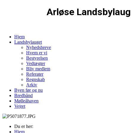
Arløse Landsbylaug
Hjem
Landsbylauget
Nyhedsbreve
Hvem er vi
Bestyrelsen
Vedtægter
Bliv medlem
Referater
Regnskab
Arkiv
Byen før og nu
Bredbånd
Mølleåhaven
Vejret
Du er her:
Hjem