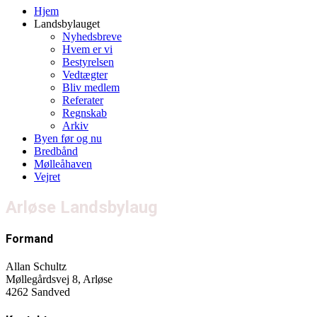
Hjem
Landsbylauget
Nyhedsbreve
Hvem er vi
Bestyrelsen
Vedtægter
Bliv medlem
Referater
Regnskab
Arkiv
Byen før og nu
Bredbånd
Mølleåhaven
Vejret
Arløse Landsbylaug
Formand
Allan Schultz
Møllegårdsvej 8, Arløse
4262 Sandved