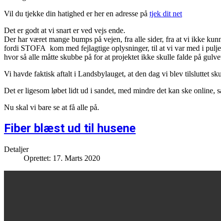
Vil du tjekke din hatighed er her en adresse på
tjek dit net
Det er godt at vi snart er ved vejs ende.
Der har været mange bumps på vejen, fra alle sider, fra at vi ikke kun
fordi STOFA kom med fejlagtige oplysninger, til at vi var med i puljen
hvor så alle måtte skubbe på for at projektet ikke skulle falde på gulvet,
Vi havde faktisk aftalt i Landsbylauget, at den dag vi blev tilsluttet sku
Det er ligesom løbet lidt ud i sandet, med mindre det kan ske online, så
Nu skal vi bare se at få alle på.
Fiber blæst ud til husene
Detaljer
Oprettet: 17. Marts 2020