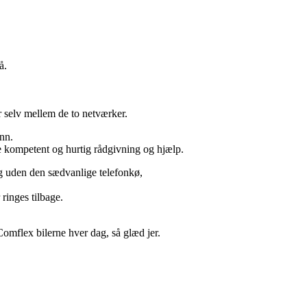
å.
r selv mellem de to netværker.
inn.
e kompetent og hurtig rådgivning og hjælp.
og uden den sædvanlige telefonkø,
ringes tilbage.
Comflex bilerne hver dag, så glæd jer.