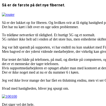
Så er de første på det nye fibernet.
Så er der lukket op for fiberen. Og hvilken svir at få rigtig hastighed p
Det har nu kørt i lidt over en uge uden problemmer.
To trådløse netværker til rådighed. Et hurtigt 5G og et normalt.
5G rækker ikke helt ud i enden af det store hus, men enhederne skifte
Jeg var lidt spændt på supporten, vi har endtril nu kun snakket med F
Men bagved er der yderst vidende medarbejdere, der virkelig kan giv
Har testet det både på telefonen, på mail, og direkte på computeren, 
det er et menneske der tager telefonen.
Hvis supportmedarbejderen er optaget aftaler man med kontoret at der 
Der er ikke noget med at nu er du nummer 6 i køen.
Jeg ved ikke hvor mange der har fået en tlslutning endnu, men vi ser 
Hvad med hastigheden, bliver jeg spurgt om.
Det siger vel det hele.