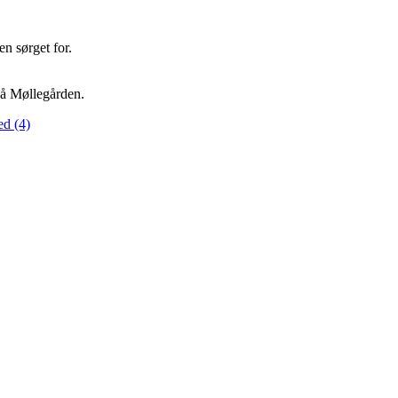
n sørget for.
 på Møllegården.