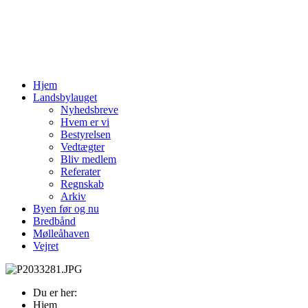
Hjem
Landsbylauget
Nyhedsbreve
Hvem er vi
Bestyrelsen
Vedtægter
Bliv medlem
Referater
Regnskab
Arkiv
Byen før og nu
Bredbånd
Mølleåhaven
Vejret
Du er her:
Hjem