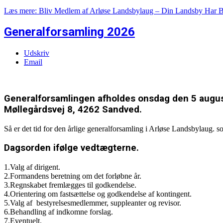
Læs mere: Bliv Medlem af Arløse Landsbylaug – Din Landsby Har B
Generalforsamling 2026
Udskriv
Email
Generalforsamlingen afholdes onsdag den 5 august
Møllegårdsvej 8, 4262 Sandved.
Så er det tid for den årlige generalforsamling i Arløse Landsbylaug. 
Dagsorden ifølge vedtægterne.
1.Valg af dirigent.
2.Formandens beretning om det forløbne år.
3.Regnskabet fremlægges til godkendelse.
4.Orientering om fastsættelse og godkendelse af kontingent.
5.Valg af bestyrelsesmedlemmer, suppleanter og revisor.
6.Behandling af indkomne forslag.
7.Eventuelt.