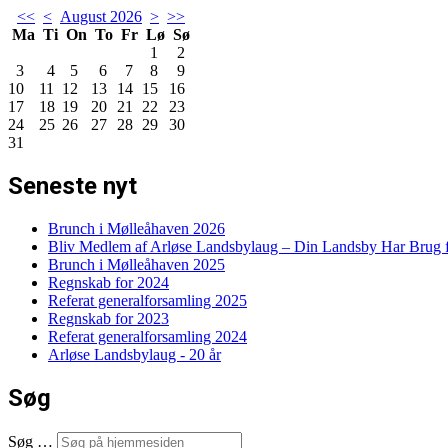
<<
<
August 2026
>
>>
Ma
Ti
On
To
Fr
Lø
Sø
1
2
3
4
5
6
7
8
9
10
11
12
13
14
15
16
17
18
19
20
21
22
23
24
25
26
27
28
29
30
31
Seneste nyt
Brunch i Mølleåhaven 2026
Bliv Medlem af Arløse Landsbylaug – Din Landsby Har Brug f
Brunch i Mølleåhaven 2025
Regnskab for 2024
Referat generalforsamling 2025
Regnskab for 2023
Referat generalforsamling 2024
Arløse Landsbylaug - 20 år
Søg
Søg …