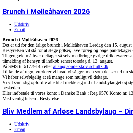
Brunch i Mølleåhaven 2026
Udskriv
Email
Brunch i Mølleåhaven 2026
Det er tid for den årlige brunch i Mølleåhaven Lørdag den 15. august 
Bestyrelsen vil stå for at stege pølser, lave røræg og bage pandekager
Til gengæld må hver deltager så selv medbringe øvrige drikkevarer sam
tilmelding af hensyn til indkøb senest torsdag d. 13. august.
På SMS til 61779145 eller
allan@sonderskov-schultz.dk
I tilfælde af regn, vurderer vi hvad vi så gør, men som det ser ud nu skull
Vi håber selvfølgelig at så mange som muligt vil deltage.
Vi vil samtidig opfordre alle til at melde sig ind i Landsbylauget og 
beskeden.
Eller indbetale til vores konto i Danske Bank:: Reg 9570 Konto nr. 
Med venlig hilsen - Bestyrelse
Bliv Medlem af Arløse Landsbylaug – Di
Udskriv
Email