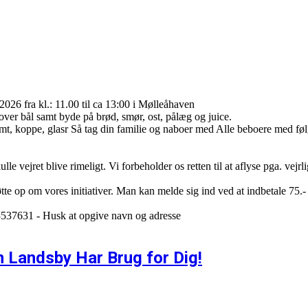
2026 fra kl.: 11.00 til ca 13:00 i Mølleåhaven
 over bål samt byde på brød, smør, ost, pålæg og juice.
t, koppe, glasr Så tag din familie og naboer med Alle beboere med følge
e vejret blive rimeligt. Vi forbeholder os retten til at aflyse pga. vejrlig
støtte op om vores initiativer. Man kan melde sig ind ved at indbetale 7
13537631 - Husk at opgive navn og adresse
n Landsby Har Brug for Dig!