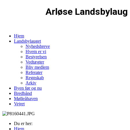
Arløse Landsbylaug
Hjem
Landsbylauget
Nyhedsbreve
Hvem er vi
Bestyrelsen
Vedtægter
Bliv medlem
Referater
Regnskab
Arkiv
Byen før og nu
Bredbånd
Mølleåhaven
Vejret
Du er her:
Hjem