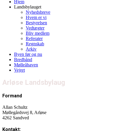
Hjem
Landsbylauget
Nyhedsbreve
Hvem er vi
Bestyrelsen
Vedtægter
Bliv medlem
Referater
Regnskab
Arkiv
Byen før og nu
Bredbånd
Mølleåhaven
Vejret
Arløse Landsbylaug
Formand
Allan Schultz
Møllegårdsvej 8, Arløse
4262 Sandved
Kontakt: