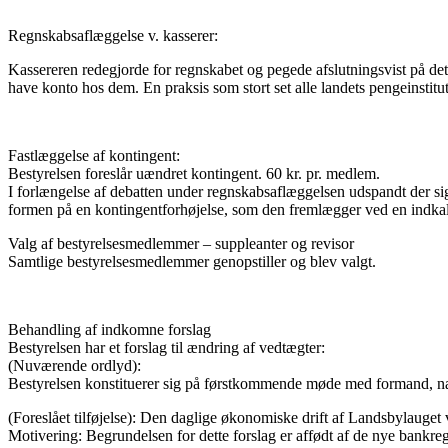
Regnskabsaflæggelse v. kasserer:
Kassereren redegjorde for regnskabet og pegede afslutningsvist på det 
have konto hos dem. En praksis som stort set alle landets pengeinsti
Fastlæggelse af kontingent:
Bestyrelsen foreslår uændret kontingent. 60 kr. pr. medlem.
I forlængelse af debatten under regnskabsaflæggelsen udspandt der sig
formen på en kontingentforhøjelse, som den fremlægger ved en indkalde
Valg af bestyrelsesmedlemmer – suppleanter og revisor
Samtlige bestyrelsesmedlemmer genopstiller og blev valgt.
Behandling af indkomne forslag
Bestyrelsen har et forslag til ændring af vedtægter:
(Nuværende ordlyd):
Bestyrelsen konstituerer sig på førstkommende møde med formand, næ
(Foreslået tilføjelse): Den daglige økonomiske drift af Landsbylauge
Motivering: Begrundelsen for dette forslag er affødt af de nye bankre