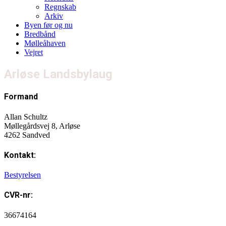
Regnskab
Arkiv
Byen før og nu
Bredbånd
Mølleåhaven
Vejret
Arløse Landsbylaug
Formand
Allan Schultz
Møllegårdsvej 8, Arløse
4262 Sandved
Kontakt:
Bestyrelsen
CVR-nr:
36674164