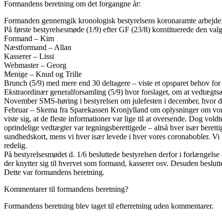
Formandens beretning om det forgangne år:
Formanden gennemgik kronologisk bestyrelsens koronaramte arbejde
På første bestyrelsesmøde (1/9) efter GF (23/8) konstituerede den valg
Formand – Kim
Næstformand – Allan
Kasserer – Lissi
Webmaster – Georg
Menige – Knud og Trille
Brunch (5/9) med mere end 30 deltagere – viste et opsparet behov fo
Ekstraordinær generalforsamling (5/9) hvor forslaget, om at vedtægts
November SMS-høring i bestyrelsen om julefesten i december, hvor det
Februar – Skema fra Sparekassen Kronjylland om oplysninger om vores 
viste sig, at de fleste informationer var lige til at oversende. Dog vol
oprindelige vedtægter var tegningsberettigede – altså hver især beretti
sundhedskort, mens vi hver især levede i hver vores coronabobler. Vi f
redelig.
På bestyrelsesmødet d. 1/6 besluttede bestyrelsen derfor i forlængelse
der knytter sig til hvervet som formand, kasserer osv. Desuden beslutte
Dette var formandens beretning.
Kommentarer til formandens beretning?
Formandens beretning blev taget til efterretning uden kommentarer.