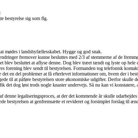
:
te bestyrelse sig som flg.
r at mødes i landsbyfællesskabet. Hygge og god snak.
ændringer fremover kunne besluttes med 2/3 af stemmerne af de fremmød
 blev besluttet at aflyse denne. Dog blev træet tændt og lyste op hele
forening blev sendt til bestyrelsen. Formanden tog telefonisk kontakt
dte det en del problemer at få efterlevet informationer om, hvem der i be
gede til at påføre bestyrelsen store økonomiske udgifter. Derfor skulle d
ik det dog løst trods nogle knaster undervejs. Så nu kan vi konstatere, a
 af denne legaliseringsproces, at der det kommende år skulle udarbejdes 
de bestyrelsen at genfremsætte et revideret og forsimplet forslag til ænd