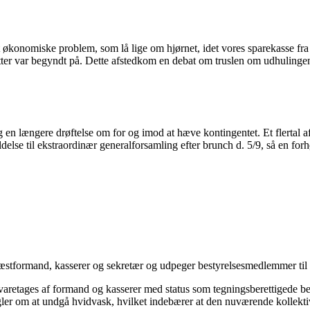
økonomiske problem, som lå lige om hjørnet, idet vores sparekasse fra i 
tutter var begyndt på. Dette afstedkom en debat om truslen om udhuling
 en længere drøftelse om for og imod at hæve kontingentet. Et flertal a
lse til ekstraordinær generalforsamling efter brunch d. 5/9, så en forh
stformand, kasserer og sekretær og udpeger bestyrelsesmedlemmer til 
t varetages af formand og kasserer med status som tegningsberettigede 
gler om at undgå hvidvask, hvilket indebærer at den nuværende kollektiv