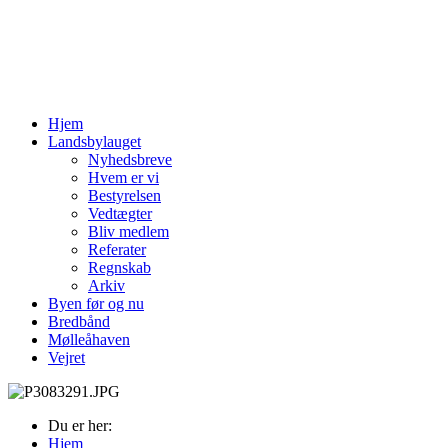
Hjem
Landsbylauget
Nyhedsbreve
Hvem er vi
Bestyrelsen
Vedtægter
Bliv medlem
Referater
Regnskab
Arkiv
Byen før og nu
Bredbånd
Mølleåhaven
Vejret
Du er her:
Hjem