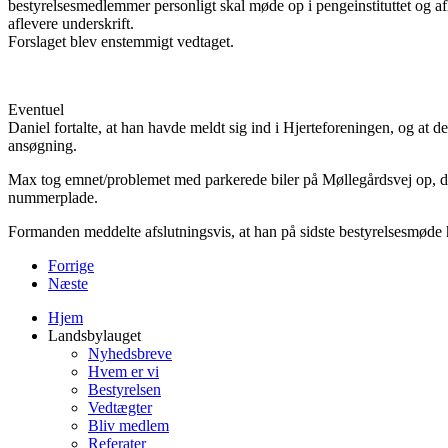
bestyrelsesmedlemmer personligt skal møde op i pengeinstituttet og a
aflevere underskrift.
Forslaget blev enstemmigt vedtaget.
Eventuel
Daniel fortalte, at han havde meldt sig ind i Hjerteforeningen, og at d
ansøgning.
Max tog emnet/problemet med parkerede biler på Møllegårdsvej op, da d
nummerplade.
Formanden meddelte afslutningsvis, at han på sidste bestyrelsesmøde h
Forrige
Næste
Hjem
Landsbylauget
Nyhedsbreve
Hvem er vi
Bestyrelsen
Vedtægter
Bliv medlem
Referater