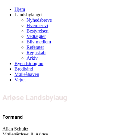
Hjem
Landsbylauget
Nyhedsbreve
Hvem er vi
Bestyrelsen
Vedtægter
Bliv medlem
Referater
Regnskab
Arkiv
Byen før og nu
Bredbånd
Mølleåhaven
Vejret
Arløse Landsbylaug
Formand
Allan Schultz
Møllegårdsvej 8, Arløse