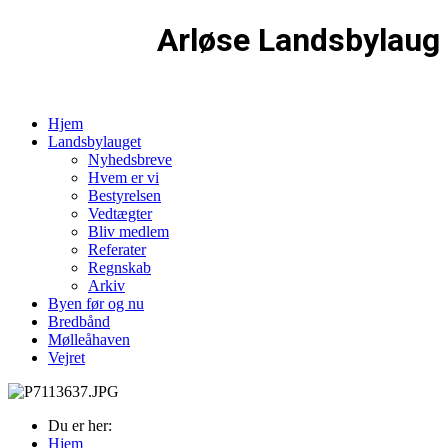
Arløse Landsbylaug
Hjem
Landsbylauget
Nyhedsbreve
Hvem er vi
Bestyrelsen
Vedtægter
Bliv medlem
Referater
Regnskab
Arkiv
Byen før og nu
Bredbånd
Mølleåhaven
Vejret
Du er her:
Hjem