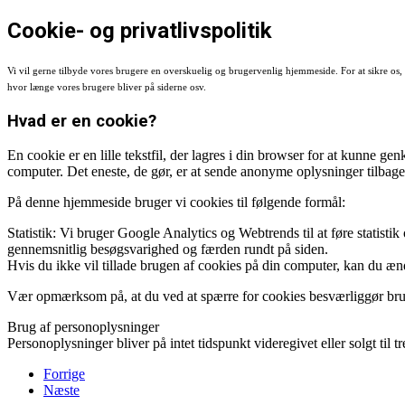
Cookie- og privatlivspolitik
Vi vil gerne tilbyde vores brugere en overskuelig og brugervenlig hjemmeside. For at sikre os, at
hvor længe vores brugere bliver på siderne osv.
Hvad er en cookie?
En cookie er en lille tekstfil, der lagres i din browser for at kunne g
computer. Det eneste, de gør, er at sende anonyme oplysninger tilbage
På denne hjemmeside bruger vi cookies til følgende formål:
Statistik: Vi bruger Google Analytics og Webtrends til at føre statisti
gennemsnitlig besøgsvarighed og færden rundt på siden.
Hvis du ikke vil tillade brugen af cookies på din computer, kan du ændr
Vær opmærksom på, at du ved at spærre for cookies besværliggør br
Brug af personoplysninger
Personoplysninger bliver på intet tidspunkt videregivet eller solgt til 
Forrige
Næste