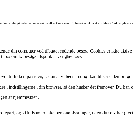
 indholdet på siden er relevant og til at finde rundt i, benytter vi os af cookies. Cookies giver o
enkende din computer ved tilbagevendende besøg. Cookies er ikke aktive fi
 til os om fx besøgstidspunkt, -varighed osv.
k over trafikken på siden, sådan at vi bedst muligt kan tilpasse den brug
e i indstillingerne i din browser, så den husker det fremover. Du kan ogs
ugen af hjemmesiden.
tredjepart, og vi indsamler ikke personoplysninger, uden du selv har givet