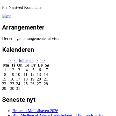
Fra Næstved Kommune
Arrangementer
Der er ingen arrangementer at vise.
Kalenderen
<<
<
Juli 2024
>
>>
Ma
Ti
On
To
Fr
Lø
Sø
1
2
3
4
5
6
7
8
9
10
11
12
13
14
15
16
17
18
19
20
21
22
23
24
25
26
27
28
29
30
31
Seneste nyt
Brunch i Mølleåhaven 2026
Bliv Medlem af Arløse Landsbylaug – Din Landsby Har