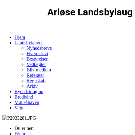
Arløse Landsbylaug
Hjem
Landsbylauget
Nyhedsbreve
Hvem er vi
Bestyrelsen
Vedtægter
Bliv medlem
Referater
Regnskab
Arkiv
Byen før og nu
Bredbånd
Mølleåhaven
Vejret
Du er her:
Hjem