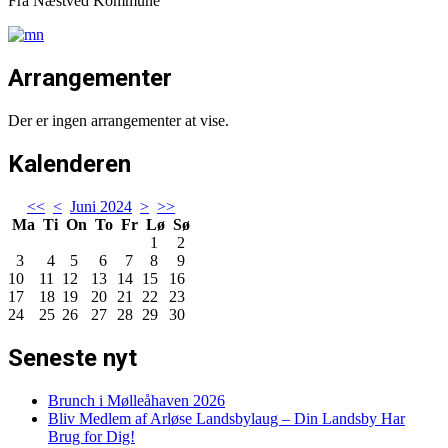
Fra Næstved Kommune
Arrangementer
Der er ingen arrangementer at vise.
Kalenderen
<<
<
Juni 2024
>
>>
Ma
Ti
On
To
Fr
Lø
Sø
1
2
3
4
5
6
7
8
9
10
11
12
13
14
15
16
17
18
19
20
21
22
23
24
25
26
27
28
29
30
Seneste nyt
Brunch i Mølleåhaven 2026
Bliv Medlem af Arløse Landsbylaug – Din Landsby Har
Brug for Dig!