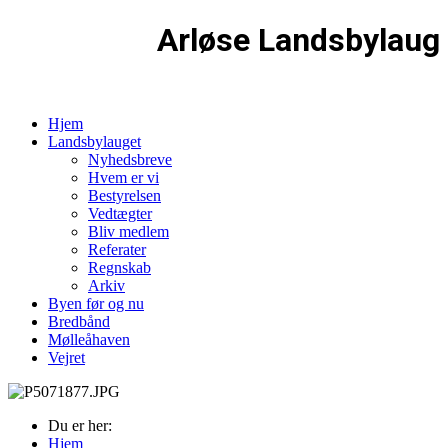
Arløse Landsbylaug
Hjem
Landsbylauget
Nyhedsbreve
Hvem er vi
Bestyrelsen
Vedtægter
Bliv medlem
Referater
Regnskab
Arkiv
Byen før og nu
Bredbånd
Mølleåhaven
Vejret
Du er her:
Hjem