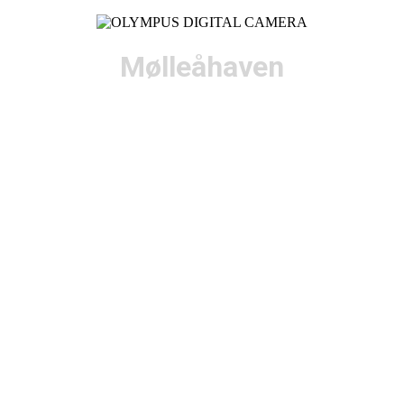
Mølleåhaven