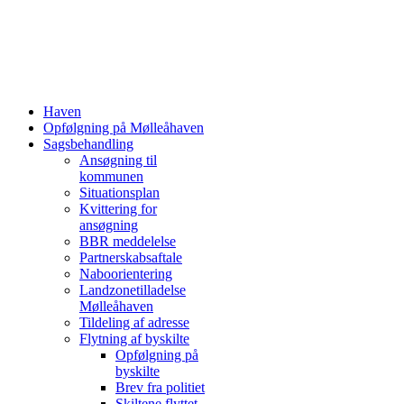
Haven
Opfølgning på Mølleåhaven
Sagsbehandling
Ansøgning til
kommunen
Situationsplan
Kvittering for
ansøgning
BBR meddelelse
Partnerskabsaftale
Naboorientering
Landzonetilladelse
Mølleåhaven
Tildeling af adresse
Flytning af byskilte
Opfølgning på
byskilte
Brev fra politiet
Skiltene flyttet