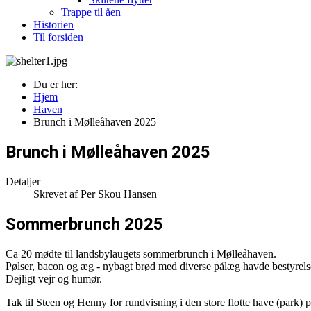
Trappe til åen
Historien
Til forsiden
Du er her:
Hjem
Haven
Brunch i Mølleåhaven 2025
Brunch i Mølleåhaven 2025
Detaljer
Skrevet af
Per Skou Hansen
Sommerbrunch 2025
Ca 20 mødte til landsbylaugets sommerbrunch i Mølleåhaven.
Pølser, bacon og æg - nybagt brød med diverse pålæg havde bestyrelse
Dejligt vejr og humør.
Tak til Steen og Henny for rundvisning i den store flotte have (park)