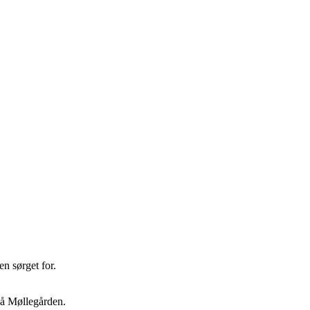
n sørget for.
 på Møllegården.