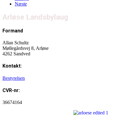
Næste
Arløse Landsbylaug
Formand
Allan Schultz
Møllegårdsvej 8, Arløse
4262 Sandved
Kontakt:
Bestyrelsen
CVR-nr:
36674164