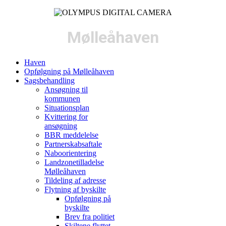
Mølleåhaven
Haven
Opfølgning på Mølleåhaven
Sagsbehandling
Ansøgning til
kommunen
Situationsplan
Kvittering for
ansøgning
BBR meddelelse
Partnerskabsaftale
Naboorientering
Landzonetilladelse
Mølleåhaven
Tildeling af adresse
Flytning af byskilte
Opfølgning på
byskilte
Brev fra politiet
Skiltene flyttet