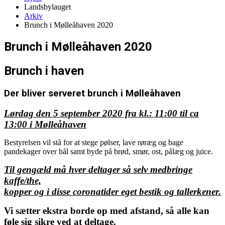
Landsbylauget
Arkiv
Brunch i Mølleåhaven 2020
Brunch i Mølleåhaven 2020
Brunch i haven
Der bliver serveret brunch i Mølleåhaven
Lørdag den 5 september 2020 fra kl.: 11:00 til ca
13:00 i Mølleåhaven
Bestyrelsen vil stå for at stege pølser, lave røræg og bage
pandekager over bål samt byde på brød, smør, ost, pålæg og juice.
Til gengæld må hver deltager så selv medbringe
kaffe/the,
kopper og i disse coronatider eget bestik og tallerkener.
Vi sætter ekstra borde op med afstand, så alle kan
føle sig sikre ved at deltage.