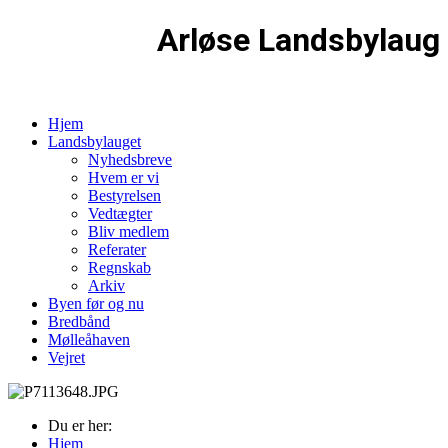
Arløse Landsbylaug
Hjem
Landsbylauget
Nyhedsbreve
Hvem er vi
Bestyrelsen
Vedtægter
Bliv medlem
Referater
Regnskab
Arkiv
Byen før og nu
Bredbånd
Mølleåhaven
Vejret
Du er her:
Hjem