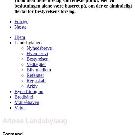
14.00 med dette forslag som eneste punkt. Her vil
beslutningen alene være baseret på, om der er almindeligt
flertal for bestyrelsens forslag.
Forrige
Næste
Hjem
Landsbylauget
Nyhedsbreve
Hvem er vi
Bestyrelsen
Vedtægter
Bliv medlem
Referater
Regnskab
Arkiv
Byen før og nu
Bredbånd
Mølleåhaven
Vejret
Arløse Landsbylaug
Formand