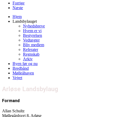
Forrige
Næste
Hjem
Landsbylauget
Nyhedsbreve
Hvem er vi
Bestyrelsen
Vedtægter
Bliv medlem
Referater
Regnskab
Arkiv
Byen før og nu
Bredbånd
Mølleåhaven
Vejret
Arløse Landsbylaug
Formand
Allan Schultz
Møllegårdsvej 8, Arløse