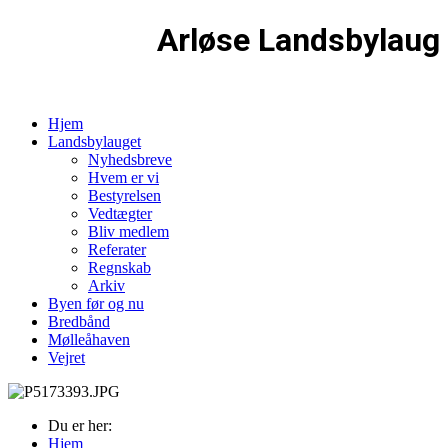
Arløse Landsbylaug
Hjem
Landsbylauget
Nyhedsbreve
Hvem er vi
Bestyrelsen
Vedtægter
Bliv medlem
Referater
Regnskab
Arkiv
Byen før og nu
Bredbånd
Mølleåhaven
Vejret
Du er her:
Hjem