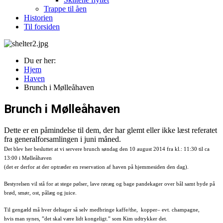
Trappe til åen
Historien
Til forsiden
Du er her:
Hjem
Haven
Brunch i Mølleåhaven
Brunch i Mølleåhaven
Dette er en påmindelse til dem, der har glemt eller ikke læst referatet
fra generalforsamlingen i juni måned.
Det blev her besluttet at vi servere brunch søndag den 10 august 2014 fra kl.: 11:30 til ca
13:00 i Mølleåhaven
(det er derfor at der optræder en reservation af haven på hjemmesiden den dag).
Bestyrelsen vil stå for at stege pølser, lave røræg og bage pandekager over bål samt byde på
brød, smør, ost, pålæg og juice.
Til gengæld må hver deltager så selv medbringe kaffe/the, kopper– evt. champagne,
hvis man synes, ”det skal være lidt kongeligt.” som Kim udtrykker det.