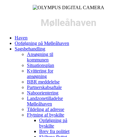
Mølleåhaven
Haven
Opfølgning på Mølleåhaven
Sagsbehandling
Ansøgning til
kommunen
Situationsplan
Kvittering for
ansøgning
BBR meddelelse
Partnerskabsaftale
Naboorientering
Landzonetilladelse
Mølleåhaven
Tildeling af adresse
Flytning af byskilte
Opfølgning på
byskilte
Brev fra politiet
Skiltene flyttet