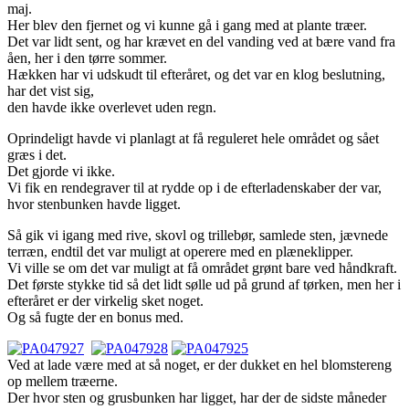
maj.
Her blev den fjernet og vi kunne gå i gang med at plante træer.
Det var lidt sent, og har krævet en del vanding ved at bære vand fra
åen, her i den tørre sommer.
Hækken har vi udskudt til efteråret, og det var en klog beslutning,
har det vist sig,
den havde ikke overlevet uden regn.
Oprindeligt havde vi planlagt at få reguleret hele området og sået
græs i det.
Det gjorde vi ikke.
Vi fik en rendegraver til at rydde op i de efterladenskaber der var,
hvor stenbunken havde ligget.
Så gik vi igang med rive, skovl og trillebør, samlede sten, jævnede
terræn, endtil det var muligt at operere med en plæneklipper.
Vi ville se om det var muligt at få området grønt bare ved håndkraft.
Det første stykke tid så det lidt sølle ud på grund af tørken, men her i
efteråret er der virkelig sket noget.
Og så fugte der en bonus med.
Ved at lade være med at så noget, er der dukket en hel blomstereng
op mellem træerne.
Der hvor sten og grusbunken har ligget, har der de sidste måneder