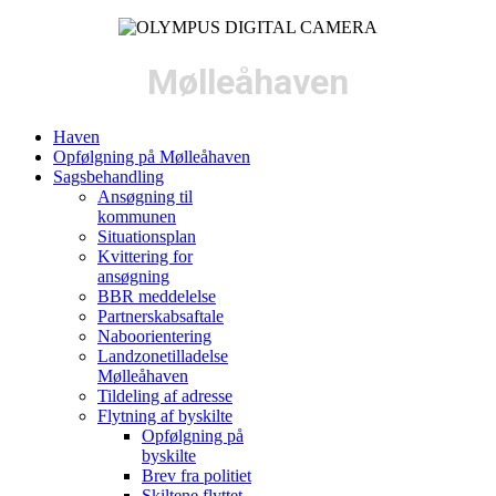
Mølleåhaven
Haven
Opfølgning på Mølleåhaven
Sagsbehandling
Ansøgning til
kommunen
Situationsplan
Kvittering for
ansøgning
BBR meddelelse
Partnerskabsaftale
Naboorientering
Landzonetilladelse
Mølleåhaven
Tildeling af adresse
Flytning af byskilte
Opfølgning på
byskilte
Brev fra politiet
Skiltene flyttet