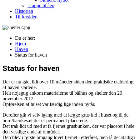
Trappe til åen
Historien
Til forsiden
Du er her:
Hjem
Haven
Status for haven
Status for haven
Der er nu gået lidt over 10 måneder siden den praktistke etablering
af haven startede.
Helt nøjagtig ankom materialerne til bålhus og shelter den 20
november 2012.
Opførelsen af huset var færdig lige inden nytår.
Derefter gik vi selv igang med at lægge grus ind i huset og til de
bord/bænkesæt der er permanent placerede.
Det trak lidt ud med at få fjernet grusbunken, der var placeret i hele
den vestlige ende af området.
Den blev i første omgang lovet fjernet i efteråret, men lå der stadig i