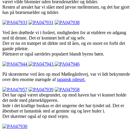
været vilde blomster uden brændenælder og tidsler.
Resten af arealet har vi slået med jævne mellemrum, og det har gjort
has på brænenælder og tidsler.
Ved åen drøftede vi i foråret, muligheden for at etablere en adgang
ned til denne. Det er kommet helt af sig selv.
Der er nu en trampet sti dirkte ned til åen, og en snoet en forbi det
gamle piletræ.
Piletræet er også særdeles populært blandt byens børn.
På skrænterne ved åen op mod Møllegårdsvej, var vi lidt bekymrede
over den enorme mængde af
japansk pileurt.
Det har også været ubegrundet, op mod haven har vi kunnet holde
det nede med plæneklipperen.
Inde i det kraftige buskas er det ungerne der har tyndet ud. Det er
åbenbart et fantastisk sted at gemme sig og lave huler i.
Det skærmer også af op mod vejen.