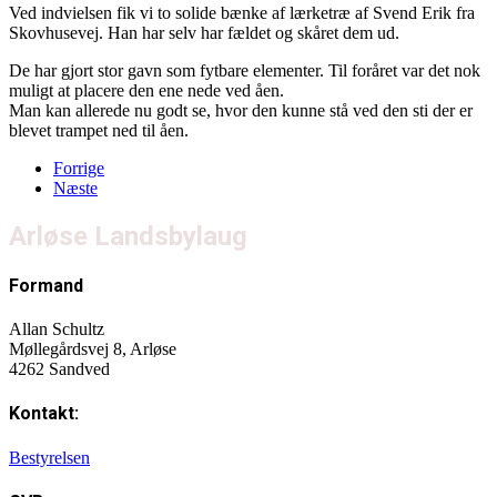
Ved indvielsen fik vi to solide bænke af lærketræ af Svend Erik fra
Skovhusevej. Han har selv har fældet og skåret dem ud.
De har gjort stor gavn som fytbare elementer. Til foråret var det nok
muligt at placere den ene nede ved åen.
Man kan allerede nu godt se, hvor den kunne stå ved den sti der er
blevet trampet ned til åen.
Forrige
Næste
Arløse Landsbylaug
Formand
Allan Schultz
Møllegårdsvej 8, Arløse
4262 Sandved
Kontakt:
Bestyrelsen