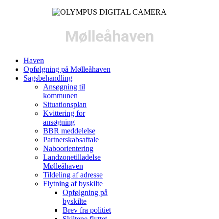
Mølleåhaven
Haven
Opfølgning på Mølleåhaven
Sagsbehandling
Ansøgning til
kommunen
Situationsplan
Kvittering for
ansøgning
BBR meddelelse
Partnerskabsaftale
Naboorientering
Landzonetilladelse
Mølleåhaven
Tildeling af adresse
Flytning af byskilte
Opfølgning på
byskilte
Brev fra politiet
Skiltene flyttet