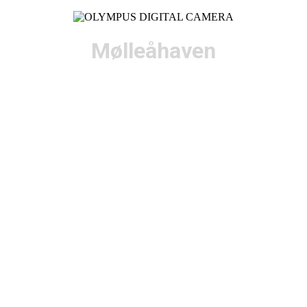
Mølleåhaven