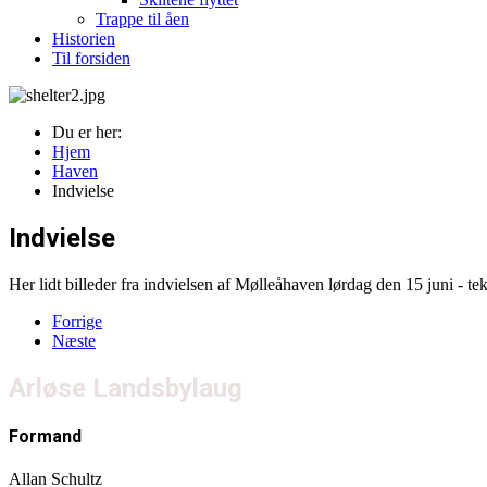
Trappe til åen
Historien
Til forsiden
Du er her:
Hjem
Haven
Indvielse
Indvielse
Her lidt billeder fra indvielsen af Mølleåhaven lørdag den 15 juni - tek
Forrige
Næste
Arløse Landsbylaug
Formand
Allan Schultz