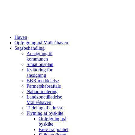
Haven
Opfølgning på Mølleåhaven
Sagsbehandling
Ansøgning til
kommunen
Situationsplan
Kvittering for
ansøgning
BBR meddelelse
Partnerskabsaftale
Naboorientering
Landzonetilladelse
Mølleåhaven
Tildeling af adresse
Flytning af byskilte
Opfølgning på
byskilte
Brev fra politiet
Skiltene flyttet