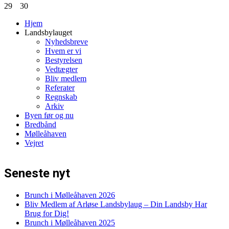
29
30
Hjem
Landsbylauget
Nyhedsbreve
Hvem er vi
Bestyrelsen
Vedtægter
Bliv medlem
Referater
Regnskab
Arkiv
Byen før og nu
Bredbånd
Mølleåhaven
Vejret
Seneste nyt
Brunch i Mølleåhaven 2026
Bliv Medlem af Arløse Landsbylaug – Din Landsby Har
Brug for Dig!
Brunch i Mølleåhaven 2025