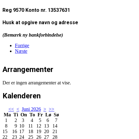
Reg 9570 Konto nr. 13537631
Husk at opgive navn og adresse
(Bemærk ny bankforbindelse)
Forrige
Næste
Arrangementer
Der er ingen arrangementer at vise.
Kalenderen
<<
<
Juni 2026
>
>>
Ma
Ti
On
To
Fr
Lø
Sø
1
2
3
4
5
6
7
8
9
10
11
12
13
14
15
16
17
18
19
20
21
22
23
24
25
26
27
28