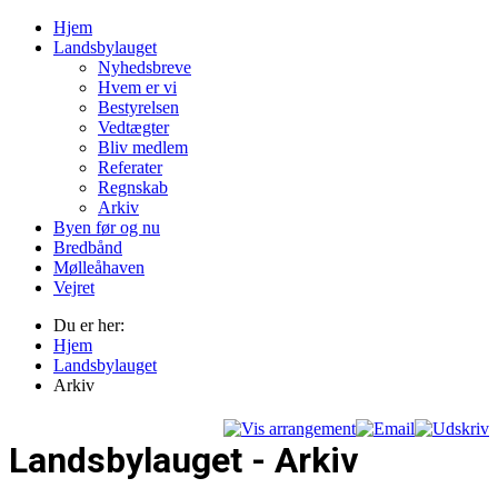
Hjem
Landsbylauget
Nyhedsbreve
Hvem er vi
Bestyrelsen
Vedtægter
Bliv medlem
Referater
Regnskab
Arkiv
Byen før og nu
Bredbånd
Mølleåhaven
Vejret
Du er her:
Hjem
Landsbylauget
Arkiv
Landsbylauget - Arkiv