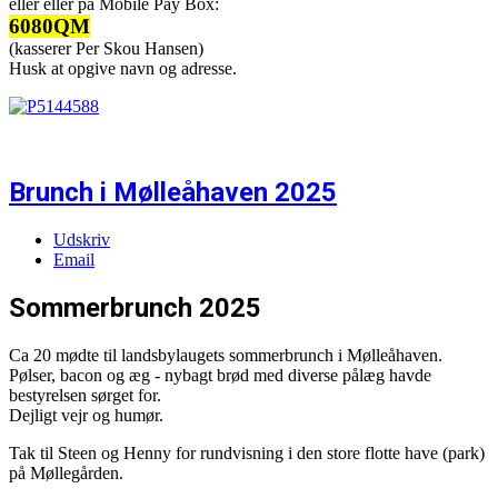
eller eller på Mobile Pay Box:
6080QM
(kasserer Per Skou Hansen)
Husk at opgive navn og adresse.
Brunch i Mølleåhaven 2025
Udskriv
Email
Sommerbrunch 2025
Ca 20 mødte til landsbylaugets sommerbrunch i Mølleåhaven.
Pølser, bacon og æg - nybagt brød med diverse pålæg havde
bestyrelsen sørget for.
Dejligt vejr og humør.
Tak til Steen og Henny for rundvisning i den store flotte have (park)
på Møllegården.