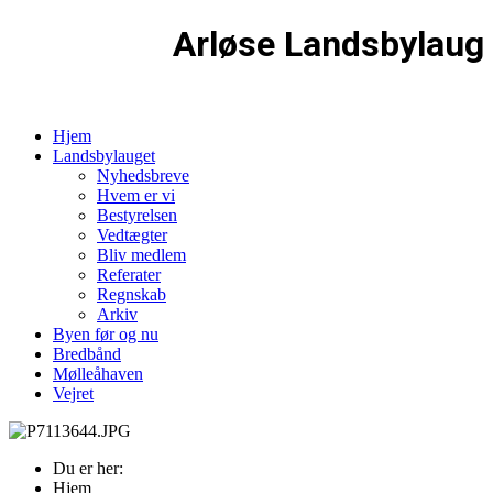
Arløse Landsbylaug
Hjem
Landsbylauget
Nyhedsbreve
Hvem er vi
Bestyrelsen
Vedtægter
Bliv medlem
Referater
Regnskab
Arkiv
Byen før og nu
Bredbånd
Mølleåhaven
Vejret
Du er her:
Hjem