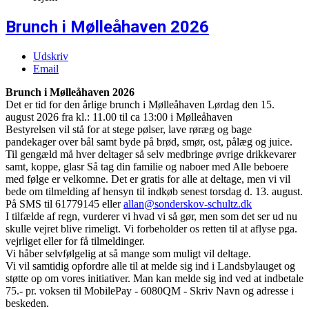
Brunch i Mølleåhaven 2026
Udskriv
Email
Brunch i Mølleåhaven 2026
Det er tid for den årlige brunch i Mølleåhaven Lørdag den 15.
august 2026 fra kl.: 11.00 til ca 13:00 i Mølleåhaven
Bestyrelsen vil stå for at stege pølser, lave røræg og bage
pandekager over bål samt byde på brød, smør, ost, pålæg og juice.
Til gengæld må hver deltager så selv medbringe øvrige drikkevarer
samt, koppe, glasr Så tag din familie og naboer med Alle beboere
med følge er velkomne. Det er gratis for alle at deltage, men vi vil
bede om tilmelding af hensyn til indkøb senest torsdag d. 13. august.
På SMS til 61779145 eller
allan@sonderskov-schultz.dk
I tilfælde af regn, vurderer vi hvad vi så gør, men som det ser ud nu
skulle vejret blive rimeligt. Vi forbeholder os retten til at aflyse pga.
vejrliget eller for få tilmeldinger.
Vi håber selvfølgelig at så mange som muligt vil deltage.
Vi vil samtidig opfordre alle til at melde sig ind i Landsbylauget og
støtte op om vores initiativer. Man kan melde sig ind ved at indbetale
75.- pr. voksen til MobilePay - 6080QM - Skriv Navn og adresse i
beskeden.