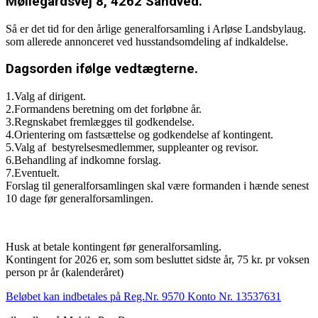
Møllegårdsvej 8, 4262 Sandved.
Så er det tid for den årlige generalforsamling i Arløse Landsbylaug.
som allerede annonceret ved husstandsomdeling af indkaldelse.
Dagsorden ifølge vedtægterne.
1.Valg af dirigent.
2.Formandens beretning om det forløbne år.
3.Regnskabet fremlægges til godkendelse.
4.Orientering om fastsættelse og godkendelse af kontingent.
5.Valg af bestyrelsesmedlemmer, suppleanter og revisor.
6.Behandling af indkomne forslag.
7.Eventuelt.
Forslag til generalforsamlingen skal være formanden i hænde senest
10 dage før generalforsamlingen.
Husk at betale kontingent før generalforsamling.
Kontingent for 2026 er, som som besluttet sidste år, 75 kr. pr voksen
person pr år (kalenderåret)
Beløbet kan indbetales på Reg.Nr. 9570 Konto Nr. 13537631