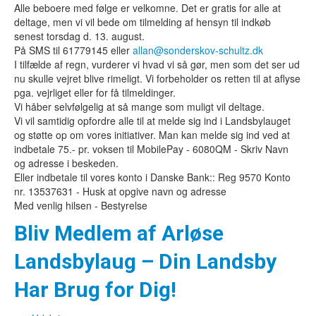
Alle beboere med følge er velkomne. Det er gratis for alle at
deltage, men vi vil bede om tilmelding af hensyn til indkøb
senest torsdag d. 13. august.
På SMS til 61779145 eller
allan@sonderskov-schultz.dk
I tilfælde af regn, vurderer vi hvad vi så gør, men som det ser ud
nu skulle vejret blive rimeligt. Vi forbeholder os retten til at aflyse
pga. vejrliget eller for få tilmeldinger.
Vi håber selvfølgelig at så mange som muligt vil deltage.
Vi vil samtidig opfordre alle til at melde sig ind i Landsbylauget
og støtte op om vores initiativer. Man kan melde sig ind ved at
indbetale 75.- pr. voksen til MobilePay - 6080QM - Skriv Navn
og adresse i beskeden.
Eller indbetale til vores konto i Danske Bank:: Reg 9570 Konto
nr. 13537631 - Husk at opgive navn og adresse
Med venlig hilsen - Bestyrelse
Bliv Medlem af Arløse
Landsbylaug – Din Landsby
Har Brug for Dig!