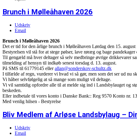
Brunch i Mølleåhaven 2026
Udskriv
Email
Brunch i Mølleåhaven 2026
Det er tid for den årlige brunch i Mølleåhaven Lørdag den 15. august 
Bestyrelsen vil stå for at stege pølser, lave røræg og bage pandekager
Til gengæld må hver deltager så selv medbringe øvrige drikkevarer sam
tilmelding af hensyn til indkøb senest torsdag d. 13. august.
På SMS til 61779145 eller
allan@sonderskov-schultz.dk
I tilfælde af regn, vurderer vi hvad vi så gør, men som det ser ud nu skull
Vi håber selvfølgelig at så mange som muligt vil deltage.
Vi vil samtidig opfordre alle til at melde sig ind i Landsbylauget og 
beskeden.
Eller indbetale til vores konto i Danske Bank:: Reg 9570 Konto nr. 
Med venlig hilsen - Bestyrelse
Bliv Medlem af Arløse Landsbylaug – Di
Udskriv
Email