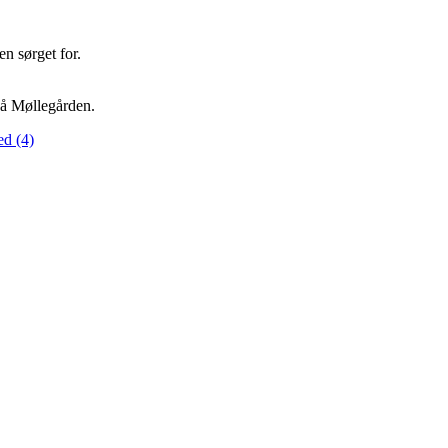
n sørget for.
 på Møllegården.