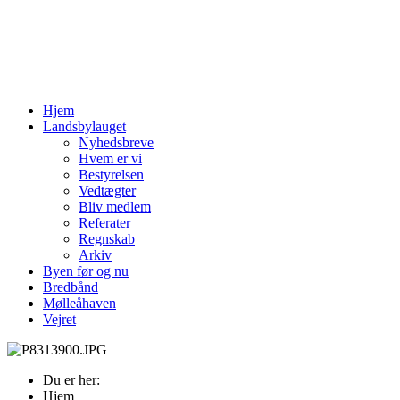
Hjem
Landsbylauget
Nyhedsbreve
Hvem er vi
Bestyrelsen
Vedtægter
Bliv medlem
Referater
Regnskab
Arkiv
Byen før og nu
Bredbånd
Mølleåhaven
Vejret
Du er her:
Hjem