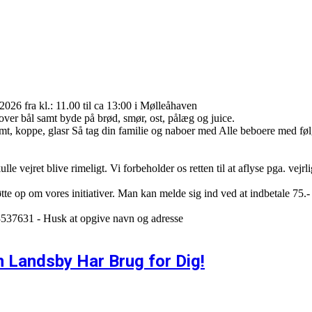
2026 fra kl.: 11.00 til ca 13:00 i Mølleåhaven
 over bål samt byde på brød, smør, ost, pålæg og juice.
t, koppe, glasr Så tag din familie og naboer med Alle beboere med følge
e vejret blive rimeligt. Vi forbeholder os retten til at aflyse pga. vejrlig
støtte op om vores initiativer. Man kan melde sig ind ved at indbetale 7
13537631 - Husk at opgive navn og adresse
n Landsby Har Brug for Dig!