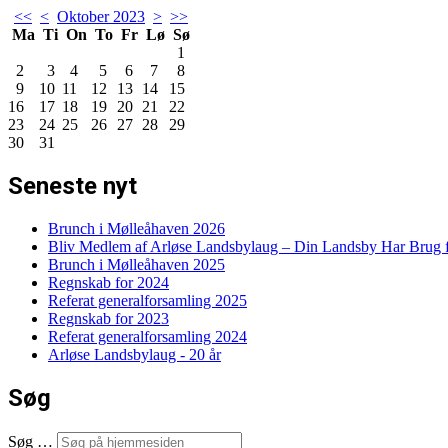
<<
<
Oktober 2023
>
>>
Ma
Ti
On
To
Fr
Lø
Sø
1
2
3
4
5
6
7
8
9
10
11
12
13
14
15
16
17
18
19
20
21
22
23
24
25
26
27
28
29
30
31
Seneste nyt
Brunch i Mølleåhaven 2026
Bliv Medlem af Arløse Landsbylaug – Din Landsby Har Brug f
Brunch i Mølleåhaven 2025
Regnskab for 2024
Referat generalforsamling 2025
Regnskab for 2023
Referat generalforsamling 2024
Arløse Landsbylaug - 20 år
Søg
Søg …