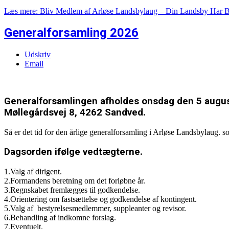
Læs mere: Bliv Medlem af Arløse Landsbylaug – Din Landsby Har B
Generalforsamling 2026
Udskriv
Email
Generalforsamlingen afholdes onsdag den 5 august
Møllegårdsvej 8, 4262 Sandved.
Så er det tid for den årlige generalforsamling i Arløse Landsbylaug. 
Dagsorden ifølge vedtægterne.
1.Valg af dirigent.
2.Formandens beretning om det forløbne år.
3.Regnskabet fremlægges til godkendelse.
4.Orientering om fastsættelse og godkendelse af kontingent.
5.Valg af bestyrelsesmedlemmer, suppleanter og revisor.
6.Behandling af indkomne forslag.
7.Eventuelt.