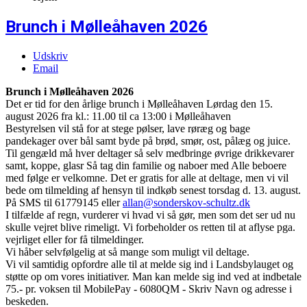
Brunch i Mølleåhaven 2026
Udskriv
Email
Brunch i Mølleåhaven 2026
Det er tid for den årlige brunch i Mølleåhaven Lørdag den 15.
august 2026 fra kl.: 11.00 til ca 13:00 i Mølleåhaven
Bestyrelsen vil stå for at stege pølser, lave røræg og bage
pandekager over bål samt byde på brød, smør, ost, pålæg og juice.
Til gengæld må hver deltager så selv medbringe øvrige drikkevarer
samt, koppe, glasr Så tag din familie og naboer med Alle beboere
med følge er velkomne. Det er gratis for alle at deltage, men vi vil
bede om tilmelding af hensyn til indkøb senest torsdag d. 13. august.
På SMS til 61779145 eller
allan@sonderskov-schultz.dk
I tilfælde af regn, vurderer vi hvad vi så gør, men som det ser ud nu
skulle vejret blive rimeligt. Vi forbeholder os retten til at aflyse pga.
vejrliget eller for få tilmeldinger.
Vi håber selvfølgelig at så mange som muligt vil deltage.
Vi vil samtidig opfordre alle til at melde sig ind i Landsbylauget og
støtte op om vores initiativer. Man kan melde sig ind ved at indbetale
75.- pr. voksen til MobilePay - 6080QM - Skriv Navn og adresse i
beskeden.