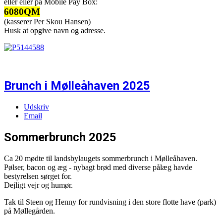
eller eller på Mobile Pay Box:
6080QM
(kasserer Per Skou Hansen)
Husk at opgive navn og adresse.
Brunch i Mølleåhaven 2025
Udskriv
Email
Sommerbrunch 2025
Ca 20 mødte til landsbylaugets sommerbrunch i Mølleåhaven.
Pølser, bacon og æg - nybagt brød med diverse pålæg havde
bestyrelsen sørget for.
Dejligt vejr og humør.
Tak til Steen og Henny for rundvisning i den store flotte have (park)
på Møllegården.