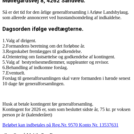
Møllegårdsvej 8, 4262 Sandved.
Så er det tid for den årlige generalforsamling i Arløse Landsbylaug.
som allerede annonceret ved husstandsomdeling af indkaldelse.
Dagsorden ifølge vedtægterne.
1.Valg af dirigent.
2.Formandens beretning om det forløbne år.
3.Regnskabet fremlægges til godkendelse.
4.Orientering om fastsættelse og godkendelse af kontingent.
5.Valg af bestyrelsesmedlemmer, suppleanter og revisor.
6.Behandling af indkomne forslag.
7.Eventuelt.
Forslag til generalforsamlingen skal være formanden i hænde senest
10 dage før generalforsamlingen.
Husk at betale kontingent før generalforsamling.
Kontingent for 2026 er, som som besluttet sidste år, 75 kr. pr voksen
person pr år (kalenderåret)
Beløbet kan indbetales på Reg.Nr. 9570 Konto Nr. 13537631