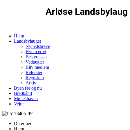
Arløse Landsbylaug
Hjem
Landsbylauget
Nyhedsbreve
Hvem er vi
Bestyrelsen
Vedtægter
Bliv medlem
Referater
Regnskab
Arkiv
Byen før og nu
Bredbånd
Mølleåhaven
Vejret
Du er her:
Hjem