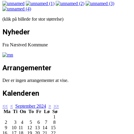
(klik på billede for stor størrelse)
Nyheder
Fra Næstved Kommune
Arrangementer
Der er ingen arrangementer at vise.
Kalenderen
<<
<
September 2024
>
>>
Ma
Ti
On
To
Fr
Lø
Sø
1
2
3
4
5
6
7
8
9
10
11
12
13
14
15
16
17
18
19
20
21
22