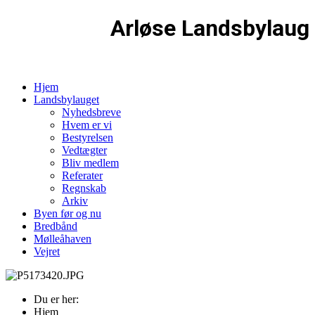
Arløse Landsbylaug
Hjem
Landsbylauget
Nyhedsbreve
Hvem er vi
Bestyrelsen
Vedtægter
Bliv medlem
Referater
Regnskab
Arkiv
Byen før og nu
Bredbånd
Mølleåhaven
Vejret
Du er her:
Hjem