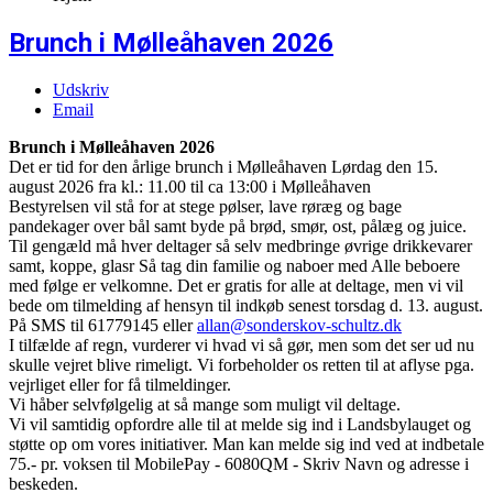
Brunch i Mølleåhaven 2026
Udskriv
Email
Brunch i Mølleåhaven 2026
Det er tid for den årlige brunch i Mølleåhaven Lørdag den 15.
august 2026 fra kl.: 11.00 til ca 13:00 i Mølleåhaven
Bestyrelsen vil stå for at stege pølser, lave røræg og bage
pandekager over bål samt byde på brød, smør, ost, pålæg og juice.
Til gengæld må hver deltager så selv medbringe øvrige drikkevarer
samt, koppe, glasr Så tag din familie og naboer med Alle beboere
med følge er velkomne. Det er gratis for alle at deltage, men vi vil
bede om tilmelding af hensyn til indkøb senest torsdag d. 13. august.
På SMS til 61779145 eller
allan@sonderskov-schultz.dk
I tilfælde af regn, vurderer vi hvad vi så gør, men som det ser ud nu
skulle vejret blive rimeligt. Vi forbeholder os retten til at aflyse pga.
vejrliget eller for få tilmeldinger.
Vi håber selvfølgelig at så mange som muligt vil deltage.
Vi vil samtidig opfordre alle til at melde sig ind i Landsbylauget og
støtte op om vores initiativer. Man kan melde sig ind ved at indbetale
75.- pr. voksen til MobilePay - 6080QM - Skriv Navn og adresse i
beskeden.