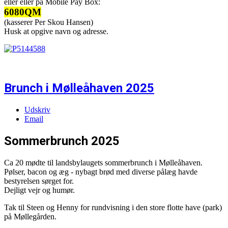
eller eller på Mobile Pay Box:
6080QM
(kasserer Per Skou Hansen)
Husk at opgive navn og adresse.
Brunch i Mølleåhaven 2025
Udskriv
Email
Sommerbrunch 2025
Ca 20 mødte til landsbylaugets sommerbrunch i Mølleåhaven.
Pølser, bacon og æg - nybagt brød med diverse pålæg havde
bestyrelsen sørget for.
Dejligt vejr og humør.
Tak til Steen og Henny for rundvisning i den store flotte have (park)
på Møllegården.