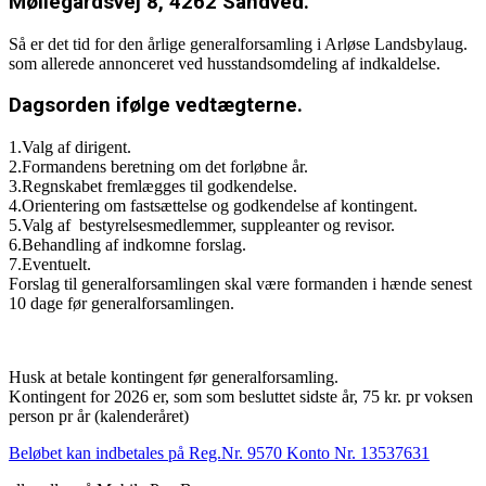
Møllegårdsvej 8, 4262 Sandved.
Så er det tid for den årlige generalforsamling i Arløse Landsbylaug.
som allerede annonceret ved husstandsomdeling af indkaldelse.
Dagsorden ifølge vedtægterne.
1.Valg af dirigent.
2.Formandens beretning om det forløbne år.
3.Regnskabet fremlægges til godkendelse.
4.Orientering om fastsættelse og godkendelse af kontingent.
5.Valg af bestyrelsesmedlemmer, suppleanter og revisor.
6.Behandling af indkomne forslag.
7.Eventuelt.
Forslag til generalforsamlingen skal være formanden i hænde senest
10 dage før generalforsamlingen.
Husk at betale kontingent før generalforsamling.
Kontingent for 2026 er, som som besluttet sidste år, 75 kr. pr voksen
person pr år (kalenderåret)
Beløbet kan indbetales på Reg.Nr. 9570 Konto Nr. 13537631