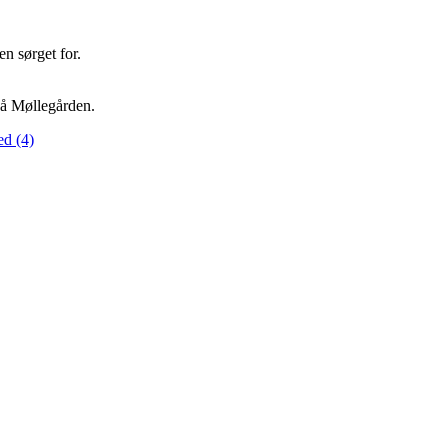
n sørget for.
 på Møllegården.