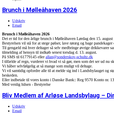
Brunch i Mølleåhaven 2026
Udskriv
Email
Brunch i Mølleåhaven 2026
Det er tid for den årlige brunch i Mølleåhaven Lørdag den 15. august 
Bestyrelsen vil stå for at stege pølser, lave røræg og bage pandekager
Til gengæld må hver deltager så selv medbringe øvrige drikkevarer sam
tilmelding af hensyn til indkøb senest torsdag d. 13. august.
På SMS til 61779145 eller
allan@sonderskov-schultz.dk
I tilfælde af regn, vurderer vi hvad vi så gør, men som det ser ud nu skull
Vi håber selvfølgelig at så mange som muligt vil deltage.
Vi vil samtidig opfordre alle til at melde sig ind i Landsbylauget og 
beskeden.
Eller indbetale til vores konto i Danske Bank:: Reg 9570 Konto nr. 
Med venlig hilsen - Bestyrelse
Bliv Medlem af Arløse Landsbylaug – Di
Udskriv
Email