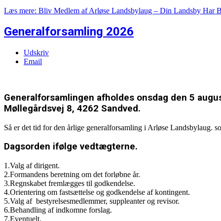
Læs mere: Bliv Medlem af Arløse Landsbylaug – Din Landsby Har B
Generalforsamling 2026
Udskriv
Email
Generalforsamlingen afholdes onsdag den 5 august
Møllegårdsvej 8, 4262 Sandved.
Så er det tid for den årlige generalforsamling i Arløse Landsbylaug. 
Dagsorden ifølge vedtægterne.
1.Valg af dirigent.
2.Formandens beretning om det forløbne år.
3.Regnskabet fremlægges til godkendelse.
4.Orientering om fastsættelse og godkendelse af kontingent.
5.Valg af bestyrelsesmedlemmer, suppleanter og revisor.
6.Behandling af indkomne forslag.
7.Eventuelt.