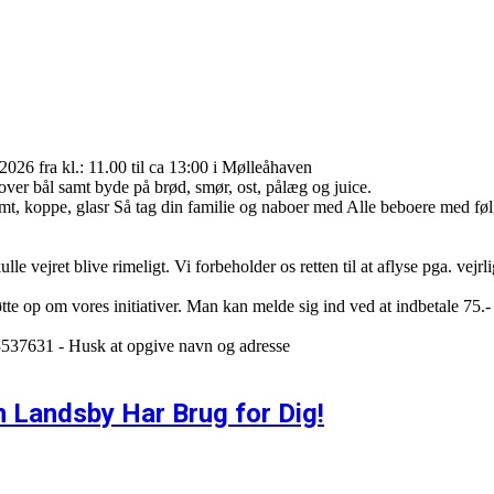
2026 fra kl.: 11.00 til ca 13:00 i Mølleåhaven
 over bål samt byde på brød, smør, ost, pålæg og juice.
t, koppe, glasr Så tag din familie og naboer med Alle beboere med følge
e vejret blive rimeligt. Vi forbeholder os retten til at aflyse pga. vejrlig
støtte op om vores initiativer. Man kan melde sig ind ved at indbetale 7
13537631 - Husk at opgive navn og adresse
n Landsby Har Brug for Dig!