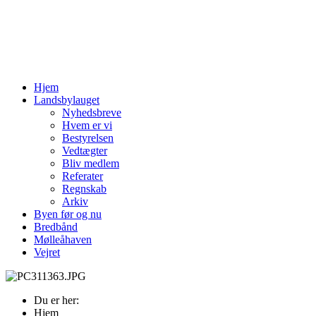
Hjem
Landsbylauget
Nyhedsbreve
Hvem er vi
Bestyrelsen
Vedtægter
Bliv medlem
Referater
Regnskab
Arkiv
Byen før og nu
Bredbånd
Mølleåhaven
Vejret
Du er her:
Hjem