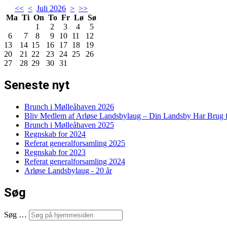
<<
<
Juli 2026
>
>>
Ma
Ti
On
To
Fr
Lø
Sø
1
2
3
4
5
6
7
8
9
10
11
12
13
14
15
16
17
18
19
20
21
22
23
24
25
26
27
28
29
30
31
Seneste nyt
Brunch i Mølleåhaven 2026
Bliv Medlem af Arløse Landsbylaug – Din Landsby Har Brug f
Brunch i Mølleåhaven 2025
Regnskab for 2024
Referat generalforsamling 2025
Regnskab for 2023
Referat generalforsamling 2024
Arløse Landsbylaug - 20 år
Søg
Søg …