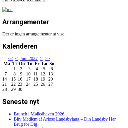
Arrangementer
Der er ingen arrangementer at vise.
Kalenderen
<<
<
Juni 2027
>
>>
Ma
Ti
On
To
Fr
Lø
Sø
1
2
3
4
5
6
7
8
9
10
11
12
13
14
15
16
17
18
19
20
21
22
23
24
25
26
27
28
29
30
Seneste nyt
Brunch i Mølleåhaven 2026
Bliv Medlem af Arløse Landsbylaug – Din Landsby Har
Brug for Dig!