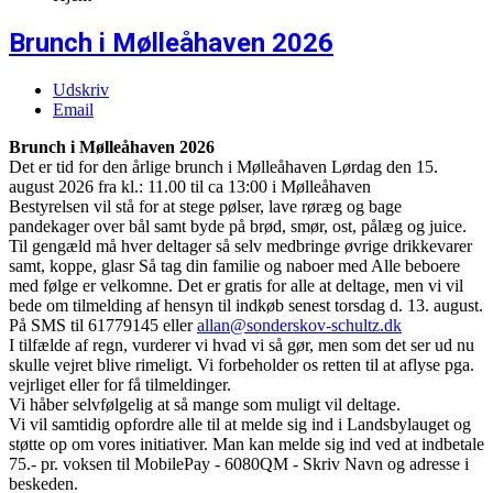
Brunch i Mølleåhaven 2026
Udskriv
Email
Brunch i Mølleåhaven 2026
Det er tid for den årlige brunch i Mølleåhaven Lørdag den 15.
august 2026 fra kl.: 11.00 til ca 13:00 i Mølleåhaven
Bestyrelsen vil stå for at stege pølser, lave røræg og bage
pandekager over bål samt byde på brød, smør, ost, pålæg og juice.
Til gengæld må hver deltager så selv medbringe øvrige drikkevarer
samt, koppe, glasr Så tag din familie og naboer med Alle beboere
med følge er velkomne. Det er gratis for alle at deltage, men vi vil
bede om tilmelding af hensyn til indkøb senest torsdag d. 13. august.
På SMS til 61779145 eller
allan@sonderskov-schultz.dk
I tilfælde af regn, vurderer vi hvad vi så gør, men som det ser ud nu
skulle vejret blive rimeligt. Vi forbeholder os retten til at aflyse pga.
vejrliget eller for få tilmeldinger.
Vi håber selvfølgelig at så mange som muligt vil deltage.
Vi vil samtidig opfordre alle til at melde sig ind i Landsbylauget og
støtte op om vores initiativer. Man kan melde sig ind ved at indbetale
75.- pr. voksen til MobilePay - 6080QM - Skriv Navn og adresse i
beskeden.