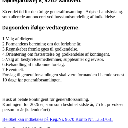
Møllegårdsvej 8, 4262 Sandved.
Så er det tid for den årlige generalforsamling i Arløse Landsbylaug.
som allerede annonceret ved husstandsomdeling af indkaldelse.
Dagsorden ifølge vedtægterne.
1.Valg af dirigent.
2.Formandens beretning om det forløbne år.
3.Regnskabet fremlægges til godkendelse.
4.Orientering om fastsættelse og godkendelse af kontingent.
5.Valg af bestyrelsesmedlemmer, suppleanter og revisor.
6.Behandling af indkomne forslag.
7.Eventuelt.
Forslag til generalforsamlingen skal være formanden i hænde senest
10 dage før generalforsamlingen.
Husk at betale kontingent før generalforsamling.
Kontingent for 2026 er, som som besluttet sidste år, 75 kr. pr voksen
person pr år (kalenderåret)
Beløbet kan indbetales på Reg.Nr. 9570 Konto Nr. 13537631