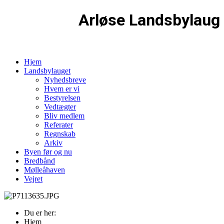
Arløse Landsbylaug
Hjem
Landsbylauget
Nyhedsbreve
Hvem er vi
Bestyrelsen
Vedtægter
Bliv medlem
Referater
Regnskab
Arkiv
Byen før og nu
Bredbånd
Mølleåhaven
Vejret
Du er her:
Hjem