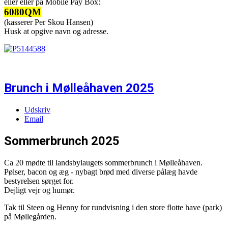
eller eller på Mobile Pay Box:
6080QM
(kasserer Per Skou Hansen)
Husk at opgive navn og adresse.
Brunch i Mølleåhaven 2025
Udskriv
Email
Sommerbrunch 2025
Ca 20 mødte til landsbylaugets sommerbrunch i Mølleåhaven.
Pølser, bacon og æg - nybagt brød med diverse pålæg havde
bestyrelsen sørget for.
Dejligt vejr og humør.
Tak til Steen og Henny for rundvisning i den store flotte have (park)
på Møllegården.