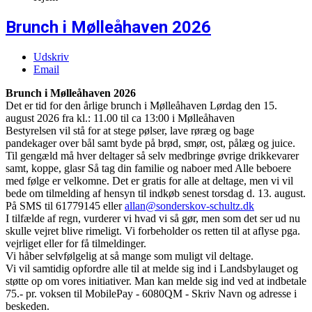
Brunch i Mølleåhaven 2026
Udskriv
Email
Brunch i Mølleåhaven 2026
Det er tid for den årlige brunch i Mølleåhaven Lørdag den 15.
august 2026 fra kl.: 11.00 til ca 13:00 i Mølleåhaven
Bestyrelsen vil stå for at stege pølser, lave røræg og bage
pandekager over bål samt byde på brød, smør, ost, pålæg og juice.
Til gengæld må hver deltager så selv medbringe øvrige drikkevarer
samt, koppe, glasr Så tag din familie og naboer med Alle beboere
med følge er velkomne. Det er gratis for alle at deltage, men vi vil
bede om tilmelding af hensyn til indkøb senest torsdag d. 13. august.
På SMS til 61779145 eller
allan@sonderskov-schultz.dk
I tilfælde af regn, vurderer vi hvad vi så gør, men som det ser ud nu
skulle vejret blive rimeligt. Vi forbeholder os retten til at aflyse pga.
vejrliget eller for få tilmeldinger.
Vi håber selvfølgelig at så mange som muligt vil deltage.
Vi vil samtidig opfordre alle til at melde sig ind i Landsbylauget og
støtte op om vores initiativer. Man kan melde sig ind ved at indbetale
75.- pr. voksen til MobilePay - 6080QM - Skriv Navn og adresse i
beskeden.