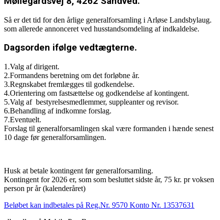
Møllegårdsvej 8, 4262 Sandved.
Så er det tid for den årlige generalforsamling i Arløse Landsbylaug.
som allerede annonceret ved husstandsomdeling af indkaldelse.
Dagsorden ifølge vedtægterne.
1.Valg af dirigent.
2.Formandens beretning om det forløbne år.
3.Regnskabet fremlægges til godkendelse.
4.Orientering om fastsættelse og godkendelse af kontingent.
5.Valg af bestyrelsesmedlemmer, suppleanter og revisor.
6.Behandling af indkomne forslag.
7.Eventuelt.
Forslag til generalforsamlingen skal være formanden i hænde senest
10 dage før generalforsamlingen.
Husk at betale kontingent før generalforsamling.
Kontingent for 2026 er, som som besluttet sidste år, 75 kr. pr voksen
person pr år (kalenderåret)
Beløbet kan indbetales på Reg.Nr. 9570 Konto Nr. 13537631