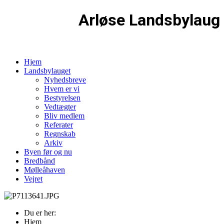
Arløse Landsbylaug
Hjem
Landsbylauget
Nyhedsbreve
Hvem er vi
Bestyrelsen
Vedtægter
Bliv medlem
Referater
Regnskab
Arkiv
Byen før og nu
Bredbånd
Mølleåhaven
Vejret
Du er her:
Hjem