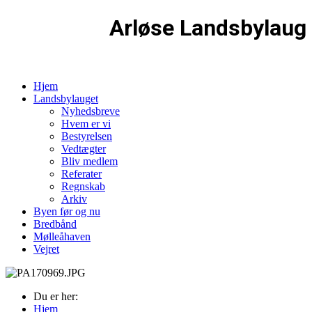
Arløse Landsbylaug
Hjem
Landsbylauget
Nyhedsbreve
Hvem er vi
Bestyrelsen
Vedtægter
Bliv medlem
Referater
Regnskab
Arkiv
Byen før og nu
Bredbånd
Mølleåhaven
Vejret
Du er her:
Hjem