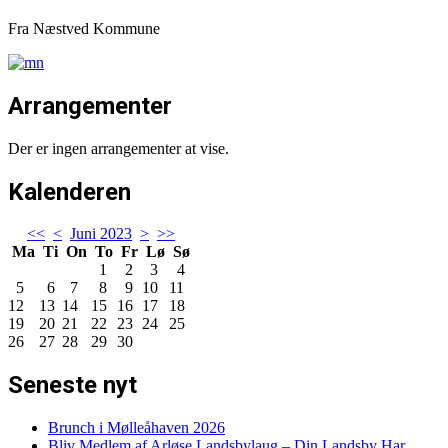
Fra Næstved Kommune
Arrangementer
Der er ingen arrangementer at vise.
Kalenderen
<<
<
Juni 2023
>
>>
Ma
Ti
On
To
Fr
Lø
Sø
1
2
3
4
5
6
7
8
9
10
11
12
13
14
15
16
17
18
19
20
21
22
23
24
25
26
27
28
29
30
Seneste nyt
Brunch i Mølleåhaven 2026
Bliv Medlem af Arløse Landsbylaug – Din Landsby Har