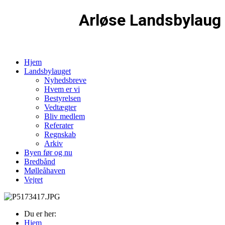
Arløse Landsbylaug
Hjem
Landsbylauget
Nyhedsbreve
Hvem er vi
Bestyrelsen
Vedtægter
Bliv medlem
Referater
Regnskab
Arkiv
Byen før og nu
Bredbånd
Mølleåhaven
Vejret
Du er her:
Hjem