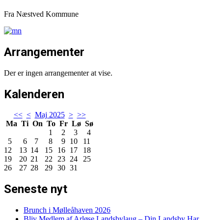
Fra Næstved Kommune
Arrangementer
Der er ingen arrangementer at vise.
Kalenderen
<<
<
Maj 2025
>
>>
Ma
Ti
On
To
Fr
Lø
Sø
1
2
3
4
5
6
7
8
9
10
11
12
13
14
15
16
17
18
19
20
21
22
23
24
25
26
27
28
29
30
31
Seneste nyt
Brunch i Mølleåhaven 2026
Bliv Medlem af Arløse Landsbylaug – Din Landsby Har