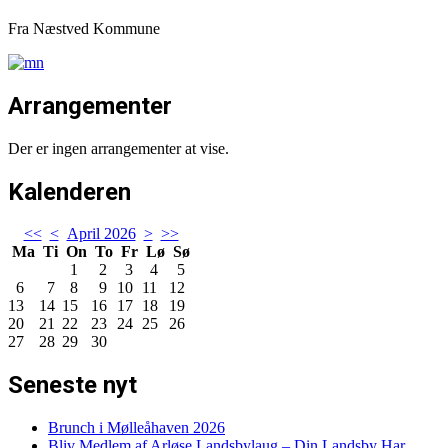
Fra Næstved Kommune
Arrangementer
Der er ingen arrangementer at vise.
Kalenderen
<<
<
April 2026
>
>>
Ma
Ti
On
To
Fr
Lø
Sø
1
2
3
4
5
6
7
8
9
10
11
12
13
14
15
16
17
18
19
20
21
22
23
24
25
26
27
28
29
30
Seneste nyt
Brunch i Mølleåhaven 2026
Bliv Medlem af Arløse Landsbylaug – Din Landsby Har