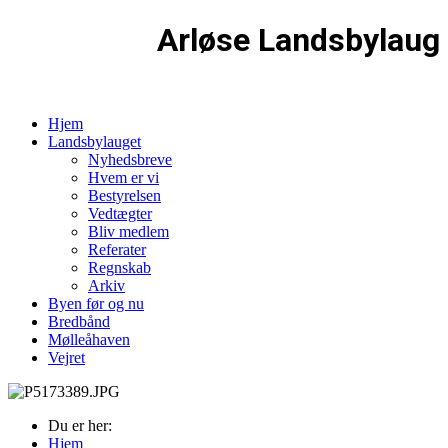
Arløse Landsbylaug
Hjem
Landsbylauget
Nyhedsbreve
Hvem er vi
Bestyrelsen
Vedtægter
Bliv medlem
Referater
Regnskab
Arkiv
Byen før og nu
Bredbånd
Mølleåhaven
Vejret
Du er her:
Hjem