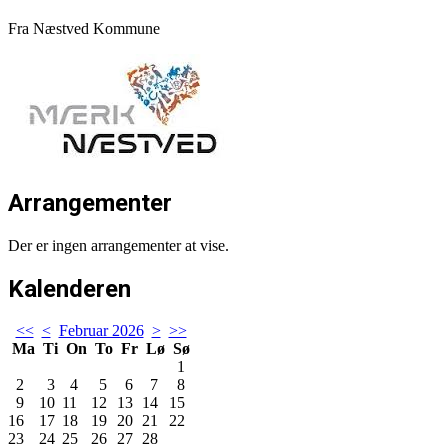
Fra Næstved Kommune
Arrangementer
Der er ingen arrangementer at vise.
Kalenderen
<<
<
Februar 2026
>
>>
Ma
Ti
On
To
Fr
Lø
Sø
1
2
3
4
5
6
7
8
9
10
11
12
13
14
15
16
17
18
19
20
21
22
23
24
25
26
27
28