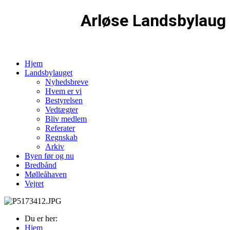
Arløse Landsbylaug
Hjem
Landsbylauget
Nyhedsbreve
Hvem er vi
Bestyrelsen
Vedtægter
Bliv medlem
Referater
Regnskab
Arkiv
Byen før og nu
Bredbånd
Mølleåhaven
Vejret
Du er her:
Hjem