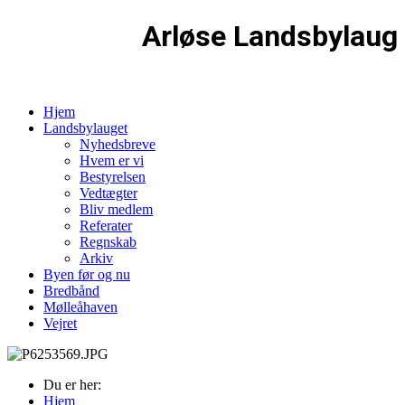
Arløse Landsbylaug
Hjem
Landsbylauget
Nyhedsbreve
Hvem er vi
Bestyrelsen
Vedtægter
Bliv medlem
Referater
Regnskab
Arkiv
Byen før og nu
Bredbånd
Mølleåhaven
Vejret
Du er her:
Hjem