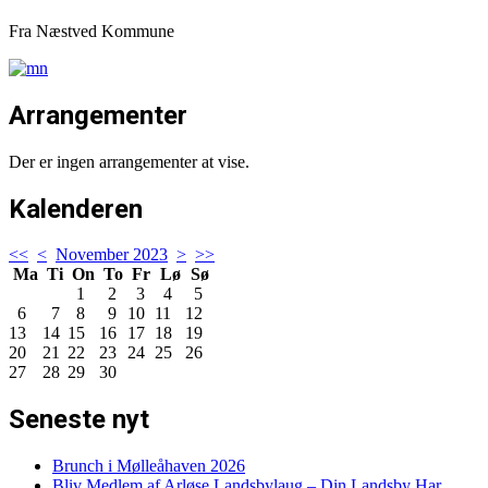
Fra Næstved Kommune
Arrangementer
Der er ingen arrangementer at vise.
Kalenderen
<<
<
November 2023
>
>>
Ma
Ti
On
To
Fr
Lø
Sø
1
2
3
4
5
6
7
8
9
10
11
12
13
14
15
16
17
18
19
20
21
22
23
24
25
26
27
28
29
30
Seneste nyt
Brunch i Mølleåhaven 2026
Bliv Medlem af Arløse Landsbylaug – Din Landsby Har