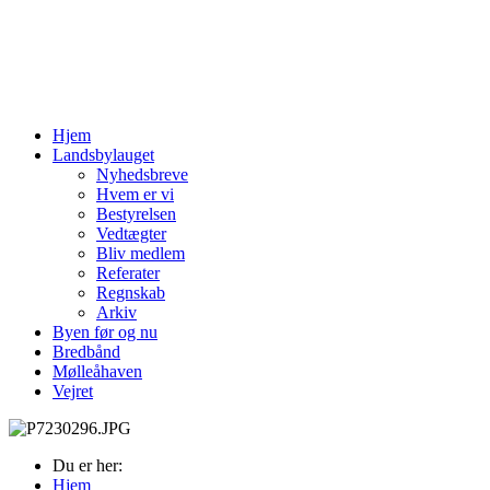
Hjem
Landsbylauget
Nyhedsbreve
Hvem er vi
Bestyrelsen
Vedtægter
Bliv medlem
Referater
Regnskab
Arkiv
Byen før og nu
Bredbånd
Mølleåhaven
Vejret
Du er her:
Hjem