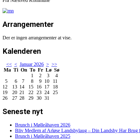
Fra Næstved Kommune
Arrangementer
Der er ingen arrangementer at vise.
Kalenderen
<<
<
Januar 2026
>
>>
Ma
Ti
On
To
Fr
Lø
Sø
1
2
3
4
5
6
7
8
9
10
11
12
13
14
15
16
17
18
19
20
21
22
23
24
25
26
27
28
29
30
31
Seneste nyt
Brunch i Mølleåhaven 2026
Bliv Medlem af Arløse Landsbylaug – Din Landsby Har Brug f
Brunch i Mølleåhaven 2025