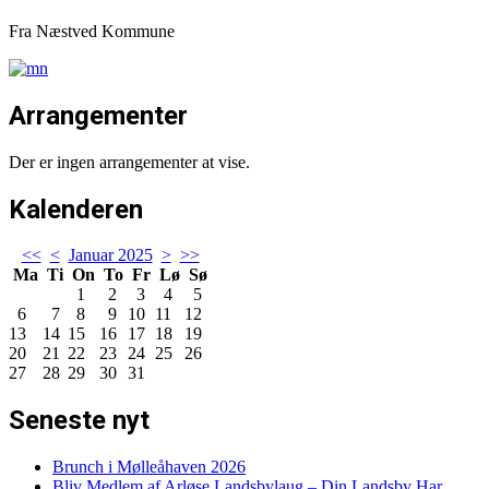
Fra Næstved Kommune
Arrangementer
Der er ingen arrangementer at vise.
Kalenderen
<<
<
Januar 2025
>
>>
Ma
Ti
On
To
Fr
Lø
Sø
1
2
3
4
5
6
7
8
9
10
11
12
13
14
15
16
17
18
19
20
21
22
23
24
25
26
27
28
29
30
31
Seneste nyt
Brunch i Mølleåhaven 2026
Bliv Medlem af Arløse Landsbylaug – Din Landsby Har