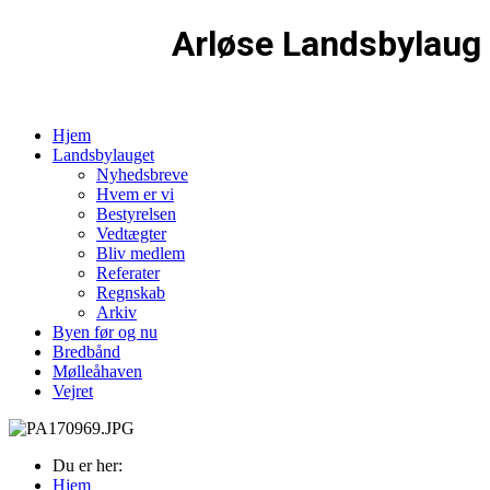
Arløse Landsbylaug
Hjem
Landsbylauget
Nyhedsbreve
Hvem er vi
Bestyrelsen
Vedtægter
Bliv medlem
Referater
Regnskab
Arkiv
Byen før og nu
Bredbånd
Mølleåhaven
Vejret
Du er her:
Hjem