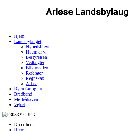
Arløse Landsbylaug
Hjem
Landsbylauget
Nyhedsbreve
Hvem er vi
Bestyrelsen
Vedtægter
Bliv medlem
Referater
Regnskab
Arkiv
Byen før og nu
Bredbånd
Mølleåhaven
Vejret
Du er her:
Hjem