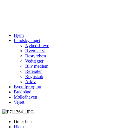
Hjem
Landsbylauget
Nyhedsbreve
Hvem er vi
Bestyrelsen
Vedtægter
Bliv medlem
Referater
Regnskab
Arkiv
Byen før og nu
Bredbånd
Mølleåhaven
Vejret
Du er her:
Hjem