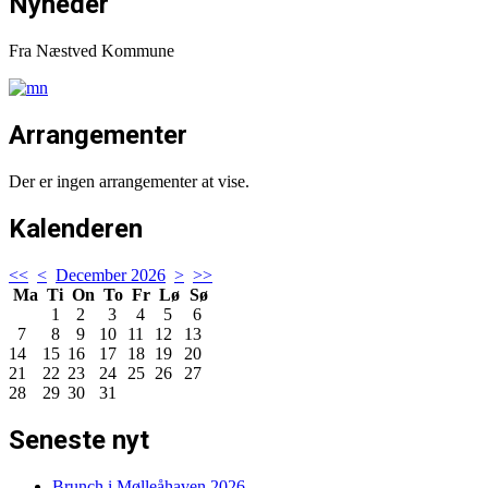
Nyheder
Fra Næstved Kommune
Arrangementer
Der er ingen arrangementer at vise.
Kalenderen
<<
<
December 2026
>
>>
Ma
Ti
On
To
Fr
Lø
Sø
1
2
3
4
5
6
7
8
9
10
11
12
13
14
15
16
17
18
19
20
21
22
23
24
25
26
27
28
29
30
31
Seneste nyt
Brunch i Mølleåhaven 2026