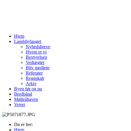
Hjem
Landsbylauget
Nyhedsbreve
Hvem er vi
Bestyrelsen
Vedtægter
Bliv medlem
Referater
Regnskab
Arkiv
Byen før og nu
Bredbånd
Mølleåhaven
Vejret
Du er her:
Hjem