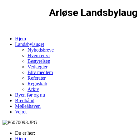
Arløse Landsbylaug
Hjem
Landsbylauget
Nyhedsbreve
Hvem er vi
Bestyrelsen
Vedtægter
Bliv medlem
Referater
Regnskab
Arkiv
Byen før og nu
Bredbånd
Mølleåhaven
Vejret
Du er her:
Hjem