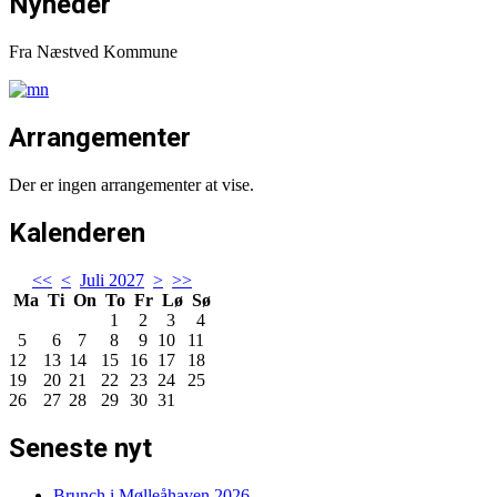
Nyheder
Fra Næstved Kommune
Arrangementer
Der er ingen arrangementer at vise.
Kalenderen
<<
<
Juli 2027
>
>>
Ma
Ti
On
To
Fr
Lø
Sø
1
2
3
4
5
6
7
8
9
10
11
12
13
14
15
16
17
18
19
20
21
22
23
24
25
26
27
28
29
30
31
Seneste nyt
Brunch i Mølleåhaven 2026