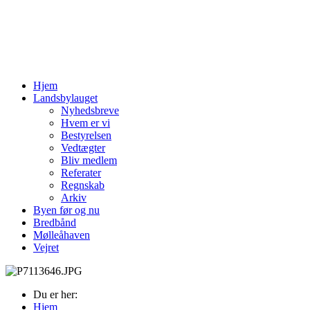
Hjem
Landsbylauget
Nyhedsbreve
Hvem er vi
Bestyrelsen
Vedtægter
Bliv medlem
Referater
Regnskab
Arkiv
Byen før og nu
Bredbånd
Mølleåhaven
Vejret
Du er her:
Hjem