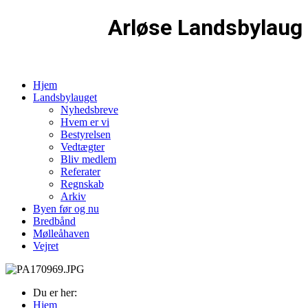
Arløse Landsbylaug
Hjem
Landsbylauget
Nyhedsbreve
Hvem er vi
Bestyrelsen
Vedtægter
Bliv medlem
Referater
Regnskab
Arkiv
Byen før og nu
Bredbånd
Mølleåhaven
Vejret
Du er her:
Hjem