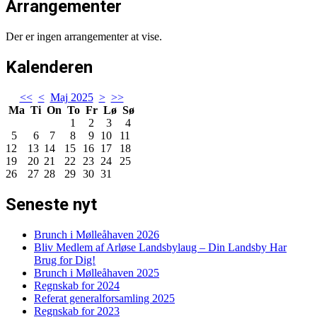
Arrangementer
Der er ingen arrangementer at vise.
Kalenderen
<<
<
Maj 2025
>
>>
Ma
Ti
On
To
Fr
Lø
Sø
1
2
3
4
5
6
7
8
9
10
11
12
13
14
15
16
17
18
19
20
21
22
23
24
25
26
27
28
29
30
31
Seneste nyt
Brunch i Mølleåhaven 2026
Bliv Medlem af Arløse Landsbylaug – Din Landsby Har
Brug for Dig!
Brunch i Mølleåhaven 2025
Regnskab for 2024
Referat generalforsamling 2025
Regnskab for 2023