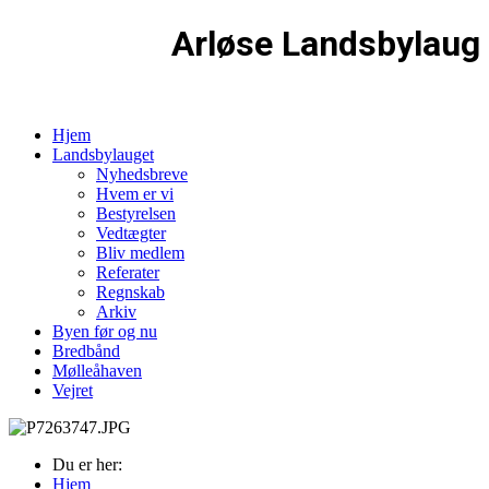
Arløse Landsbylaug
Hjem
Landsbylauget
Nyhedsbreve
Hvem er vi
Bestyrelsen
Vedtægter
Bliv medlem
Referater
Regnskab
Arkiv
Byen før og nu
Bredbånd
Mølleåhaven
Vejret
Du er her:
Hjem