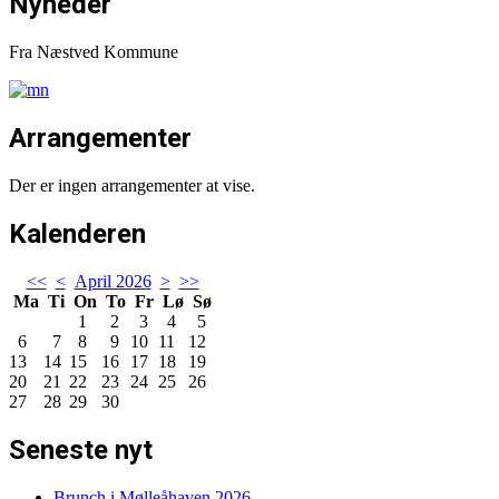
Nyheder
Fra Næstved Kommune
Arrangementer
Der er ingen arrangementer at vise.
Kalenderen
<<
<
April 2026
>
>>
Ma
Ti
On
To
Fr
Lø
Sø
1
2
3
4
5
6
7
8
9
10
11
12
13
14
15
16
17
18
19
20
21
22
23
24
25
26
27
28
29
30
Seneste nyt
Brunch i Mølleåhaven 2026