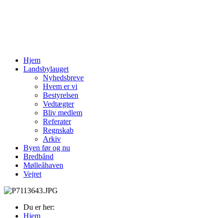
Hjem
Landsbylauget
Nyhedsbreve
Hvem er vi
Bestyrelsen
Vedtægter
Bliv medlem
Referater
Regnskab
Arkiv
Byen før og nu
Bredbånd
Mølleåhaven
Vejret
Du er her:
Hjem