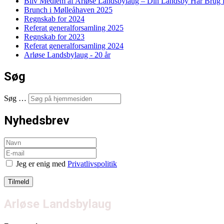
Bliv Medlem af Arløse Landsbylaug – Din Landsby Har Brug f
Brunch i Mølleåhaven 2025
Regnskab for 2024
Referat generalforsamling 2025
Regnskab for 2023
Referat generalforsamling 2024
Arløse Landsbylaug - 20 år
Søg
Søg …
Nyhedsbrev
Jeg er enig med
Privatlivspolitik
Arløse Landsbylaug