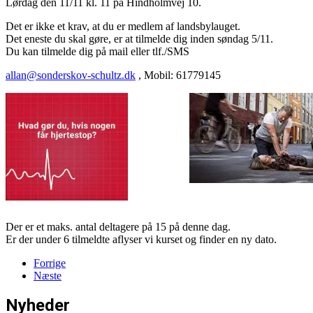
Lørdag den 11/11 kl. 11 på Hindholmvej 10.
Det er ikke et krav, at du er medlem af landsbylauget.
Det eneste du skal gøre, er at tilmelde dig inden søndag 5/11.
Du kan tilmelde dig på mail eller tlf./SMS
allan@sonderskov-schultz.dk
, Mobil: 61779145
Der er et maks. antal deltagere på 15 på denne dag.
Er der under 6 tilmeldte aflyser vi kurset og finder en ny dato.
Forrige
Næste
Nyheder