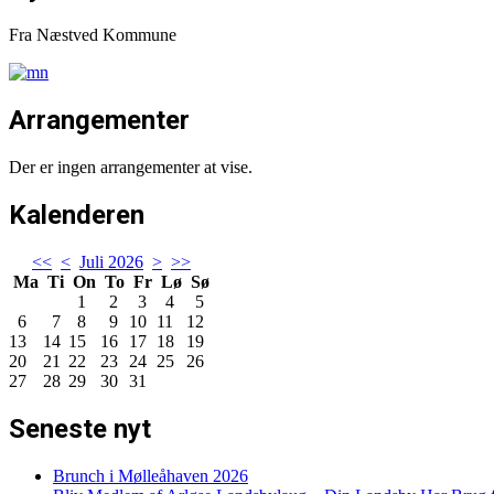
Fra Næstved Kommune
Arrangementer
Der er ingen arrangementer at vise.
Kalenderen
<<
<
Juli 2026
>
>>
Ma
Ti
On
To
Fr
Lø
Sø
1
2
3
4
5
6
7
8
9
10
11
12
13
14
15
16
17
18
19
20
21
22
23
24
25
26
27
28
29
30
31
Seneste nyt
Brunch i Mølleåhaven 2026