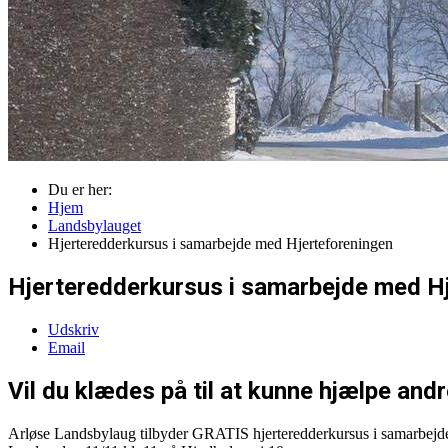
Du er her:
Hjem
Landsbylauget
Hjerteredderkursus i samarbejde med Hjerteforeningen
Hjerteredderkursus i samarbejde med H
Udskriv
Email
Vil du klædes på til at kunne hjælpe and
Arløse Landsbylaug tilbyder GRATIS hjerteredderkursus i samarbejd