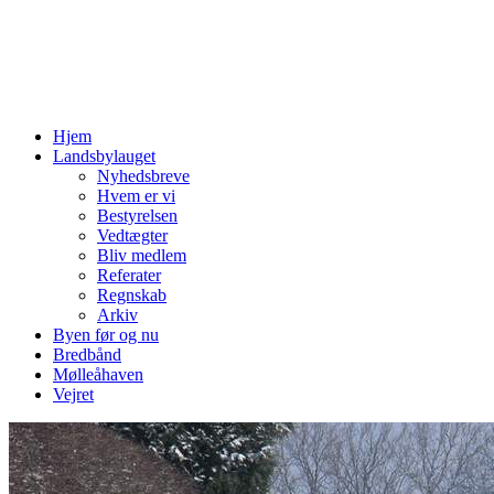
Hjem
Landsbylauget
Nyhedsbreve
Hvem er vi
Bestyrelsen
Vedtægter
Bliv medlem
Referater
Regnskab
Arkiv
Byen før og nu
Bredbånd
Mølleåhaven
Vejret