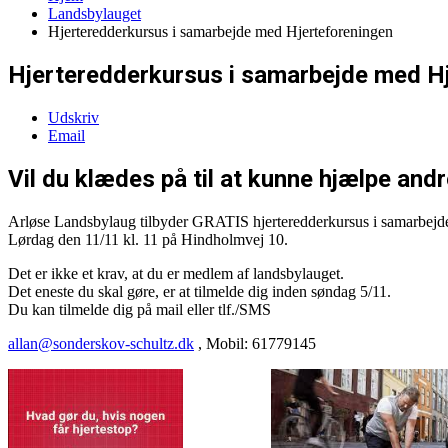
Landsbylauget
Hjerteredderkursus i samarbejde med Hjerteforeningen
Hjerteredderkursus i samarbejde med H
Udskriv
Email
Vil du klædes på til at kunne hjælpe and
Arløse Landsbylaug tilbyder GRATIS hjerteredderkursus i samarbejd
Lørdag den 11/11 kl. 11 på Hindholmvej 10.
Det er ikke et krav, at du er medlem af landsbylauget.
Det eneste du skal gøre, er at tilmelde dig inden søndag 5/11.
Du kan tilmelde dig på mail eller tlf./SMS
allan@sonderskov-schultz.dk
, Mobil: 61779145