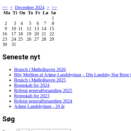
<<
<
December 2024
>
>>
Ma
Ti
On
To
Fr
Lø
Sø
1
2
3
4
5
6
7
8
9
10
11
12
13
14
15
16
17
18
19
20
21
22
23
24
25
26
27
28
29
30
31
Seneste nyt
Brunch i Mølleåhaven 2026
Bliv Medlem af Arløse Landsbylaug – Din Landsby Har Brug f
Brunch i Mølleåhaven 2025
Regnskab for 2024
Referat generalforsamling 2025
Regnskab for 2023
Referat generalforsamling 2024
Arløse Landsbylaug - 20 år
Søg