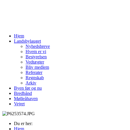
Hjem
Landsbylauget
Nyhedsbreve
Hvem er vi
Bestyrelsen
Vedtægter
Bliv medlem
Referater
Regnskab
Arkiv
Byen før og nu
Bredbånd
Mølleåhaven
Vejret
Du er her:
Hjem