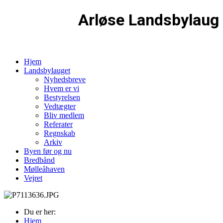
Arløse Landsbylaug
Hjem
Landsbylauget
Nyhedsbreve
Hvem er vi
Bestyrelsen
Vedtægter
Bliv medlem
Referater
Regnskab
Arkiv
Byen før og nu
Bredbånd
Mølleåhaven
Vejret
Du er her:
Hjem