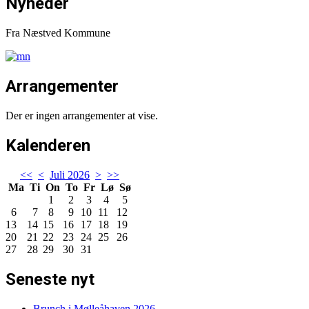
Nyheder
Fra Næstved Kommune
Arrangementer
Der er ingen arrangementer at vise.
Kalenderen
<<
<
Juli 2026
>
>>
Ma
Ti
On
To
Fr
Lø
Sø
1
2
3
4
5
6
7
8
9
10
11
12
13
14
15
16
17
18
19
20
21
22
23
24
25
26
27
28
29
30
31
Seneste nyt
Brunch i Mølleåhaven 2026