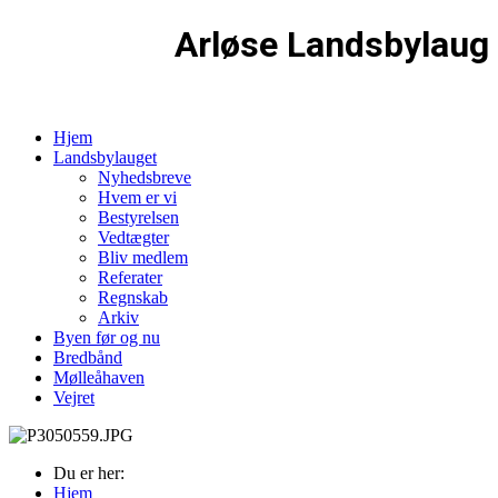
Arløse Landsbylaug
Hjem
Landsbylauget
Nyhedsbreve
Hvem er vi
Bestyrelsen
Vedtægter
Bliv medlem
Referater
Regnskab
Arkiv
Byen før og nu
Bredbånd
Mølleåhaven
Vejret
Du er her:
Hjem