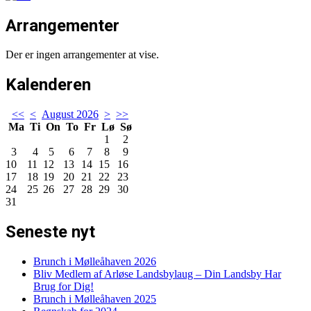
Arrangementer
Der er ingen arrangementer at vise.
Kalenderen
<<
<
August 2026
>
>>
Ma
Ti
On
To
Fr
Lø
Sø
1
2
3
4
5
6
7
8
9
10
11
12
13
14
15
16
17
18
19
20
21
22
23
24
25
26
27
28
29
30
31
Seneste nyt
Brunch i Mølleåhaven 2026
Bliv Medlem af Arløse Landsbylaug – Din Landsby Har
Brug for Dig!
Brunch i Mølleåhaven 2025