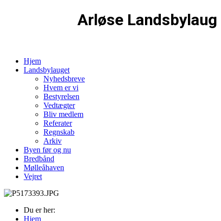
Arløse Landsbylaug
Hjem
Landsbylauget
Nyhedsbreve
Hvem er vi
Bestyrelsen
Vedtægter
Bliv medlem
Referater
Regnskab
Arkiv
Byen før og nu
Bredbånd
Mølleåhaven
Vejret
Du er her:
Hjem