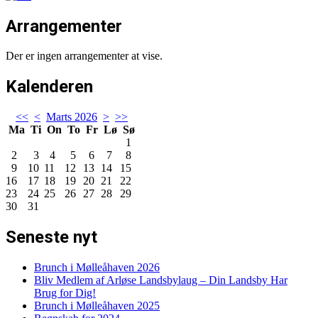
Arrangementer
Der er ingen arrangementer at vise.
Kalenderen
<<
<
Marts 2026
>
>>
Ma
Ti
On
To
Fr
Lø
Sø
1
2
3
4
5
6
7
8
9
10
11
12
13
14
15
16
17
18
19
20
21
22
23
24
25
26
27
28
29
30
31
Seneste nyt
Brunch i Mølleåhaven 2026
Bliv Medlem af Arløse Landsbylaug – Din Landsby Har
Brug for Dig!
Brunch i Mølleåhaven 2025