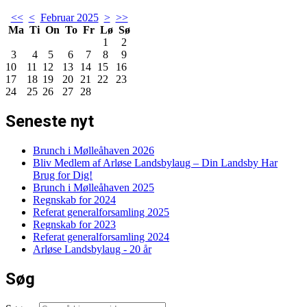
<<
<
Februar 2025
>
>>
Ma
Ti
On
To
Fr
Lø
Sø
1
2
3
4
5
6
7
8
9
10
11
12
13
14
15
16
17
18
19
20
21
22
23
24
25
26
27
28
Seneste nyt
Brunch i Mølleåhaven 2026
Bliv Medlem af Arløse Landsbylaug – Din Landsby Har
Brug for Dig!
Brunch i Mølleåhaven 2025
Regnskab for 2024
Referat generalforsamling 2025
Regnskab for 2023
Referat generalforsamling 2024
Arløse Landsbylaug - 20 år
Søg