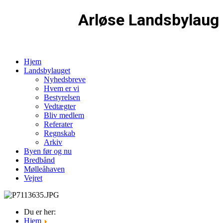
Arløse Landsbylaug
Hjem
Landsbylauget
Nyhedsbreve
Hvem er vi
Bestyrelsen
Vedtægter
Bliv medlem
Referater
Regnskab
Arkiv
Byen før og nu
Bredbånd
Mølleåhaven
Vejret
Du er her:
Hjem