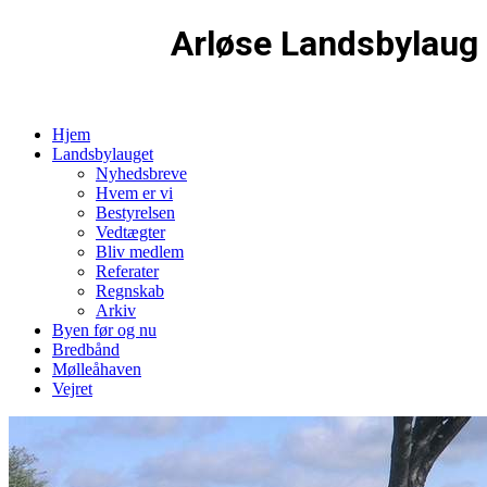
Arløse Landsbylaug
Hjem
Landsbylauget
Nyhedsbreve
Hvem er vi
Bestyrelsen
Vedtægter
Bliv medlem
Referater
Regnskab
Arkiv
Byen før og nu
Bredbånd
Mølleåhaven
Vejret