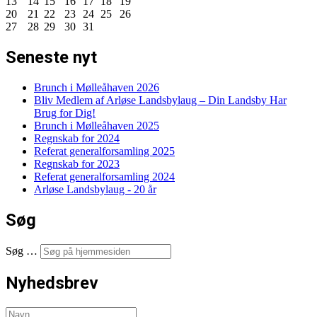
13
14
15
16
17
18
19
20
21
22
23
24
25
26
27
28
29
30
31
Seneste nyt
Brunch i Mølleåhaven 2026
Bliv Medlem af Arløse Landsbylaug – Din Landsby Har
Brug for Dig!
Brunch i Mølleåhaven 2025
Regnskab for 2024
Referat generalforsamling 2025
Regnskab for 2023
Referat generalforsamling 2024
Arløse Landsbylaug - 20 år
Søg
Søg …
Nyhedsbrev